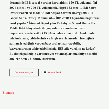
döneminde İBB sosyal yardım kartı aldım. 150 TL yüklendi. Yıl
2024 olacak ve 200 TL yüklenecek. Hepsi 153 tane… İBB Sofra
Destek Paketi Ne Kadar? İBB Sosyal Yardım Desteği 2000 TL
Geçim Sofra Desteği Kamu Süt… İBB 2500 TL yardım başvurusu
nasıl yapılır? İstanbul Büyükşehir Belediyesi Sosyal Hizmetler
Müdürlüğü bünyesinde ihtiyaç sahibi vatandaşlarımızın
başvuruları sadece ALO 153 üzerinden alınıyordu. Artık mobil
telefonlarınız, tabletleriniz ve bilgisayarlarınızdan istediğiniz
zaman, istediğiniz yerden başvurularınızı yapabilir,
başvurularınızı takip edebilirsiniz. İBB aile yardımı ne kadar?
Bu destek paketiyle yardımsever vatandaşlarımız ihtiyaç sahibi
ailelere destek olabilir. Dilerseniz…
Ibb
Devamını okuyun
Yorum Bırak
Aile
Destek
Paketi
Ne
Kadar
Sitemap