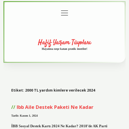
menüyü
Anasayfa
Gizlilik
Yasal
Hakkımızda
aç
Politikası
Uyarı
Hafif Yaşam Tüyoları
Hayatına neşe katan pratik öneriler!
Etiket:
2000 TL yardım kimlere verilecek 2024
Ibb Aile Destek Paketi Ne Kadar
Tarih: Kasım 1, 2024
İBB Sosyal Destek Kartı 2024 Ne Kadar? 2018’de AK Parti