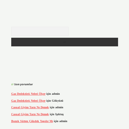
Arama
Son yorumlar
Gaz Dedektörü Neleri Ölçer
için
admin
Gaz Dedektörü Neleri Ölçer
için
Gökyüzü
Casual Giyim Tarzı Ne Demek
için
admin
Casual Giyim Tarzı Ne Demek
için
Işıktaş
Bozuk Sütten Çökelek Yapılır Mı
için
admin