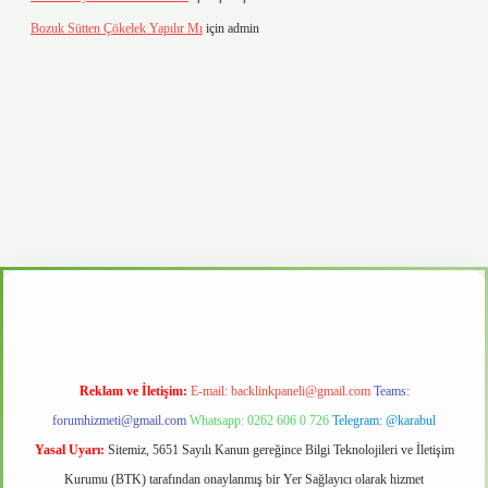
Bozuk Sütten Çökelek Yapılır Mı
için
admin
asino
Reklam ve İletişim:
E-mail:
backlinkpaneli@gmail.com
Teams:
forumhizmeti@gmail.com
Whatsapp: 0262 606 0 726
Telegram: @karabul
Yasal Uyarı:
Sitemiz, 5651 Sayılı Kanun gereğince Bilgi Teknolojileri ve İletişim
Kurumu (BTK) tarafından onaylanmış bir Yer Sağlayıcı olarak hizmet