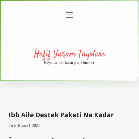
menüyü
Anasayfa
Gizlilik
Yasal
Hakkımızda
aç
Politikası
Uyarı
Hafif Yaşam Tüyoları
Hayatına neşe katan pratik öneriler!
Ibb Aile Destek Paketi Ne Kadar
Tarih: Kasım 1, 2024