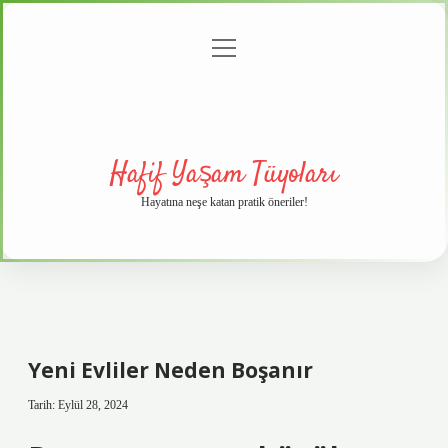
menüyü
Anasayfa
Gizlilik
Yasal
Hakkımızda
aç
Politikası
Uyarı
Hafif Yaşam Tüyoları
Hayatına neşe katan pratik öneriler!
Yeni Evliler Neden Boşanır
Tarih: Eylül 28, 2024