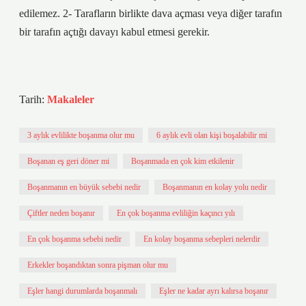
edilemez. 2- Tarafların birlikte dava açması veya diğer tarafın
bir tarafın açtığı davayı kabul etmesi gerekir.
Tarih:
Makaleler
3 aylık evlilikte boşanma olur mu
6 aylık evli olan kişi boşalabilir mi
Boşanan eş geri döner mi
Boşanmada en çok kim etkilenir
Boşanmanın en büyük sebebi nedir
Boşanmanın en kolay yolu nedir
Çiftler neden boşanır
En çok boşanma evliliğin kaçıncı yılı
En çok boşanma sebebi nedir
En kolay boşanma sebepleri nelerdir
Erkekler boşandıktan sonra pişman olur mu
Eşler hangi durumlarda boşanmalı
Eşler ne kadar ayrı kalırsa boşanır