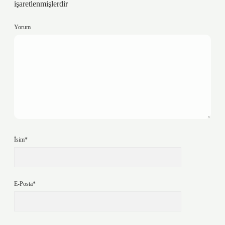
işaretlenmişlerdir
Yorum
İsim*
E-Posta*