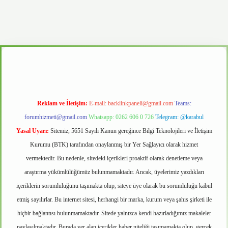
ino
Reklam ve İletişim:
E-mail:
backlinkpaneli@gmail.com
Teams:
forumhizmeti@gmail.com
Whatsapp: 0262 606 0 726
Telegram: @karabul
Yasal Uyarı:
Sitemiz, 5651 Sayılı Kanun gereğince Bilgi Teknolojileri ve İletişim
Kurumu (BTK) tarafından onaylanmış bir Yer Sağlayıcı olarak hizmet
vermektedir. Bu nedenle, sitedeki içerikleri proaktif olarak denetleme veya
araştırma yükümlülüğümüz bulunmamaktadır. Ancak, üyelerimiz yazdıkları
içeriklerin sorumluluğunu taşımakta olup, siteye üye olarak bu sorumluluğu kabul
etmiş sayılırlar. Bu internet sitesi, herhangi bir marka, kurum veya şahıs şirketi ile
hiçbir bağlantısı bulunmamaktadır. Sitede yalnızca kendi hazırladığımız makaleler
paylaşılmaktadır. Burada yer alan içerikler haber niteliği taşımamakta olup, gerçek