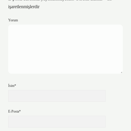
işaretlenmişlerdir
Yorum
İsim*
E-Posta*