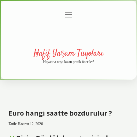
menüyü
Anasayfa
Gizlilik
Yasal
Hakkımızda
aç
Politikası
Uyarı
Hafif Yaşam Tüyoları
Hayatına neşe katan pratik öneriler!
Euro hangi saatte bozdurulur ?
Tarih: Haziran 12, 2026