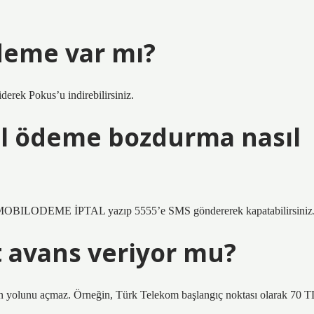
deme var mı?
erek Pokus’u indirebilirsiniz.
l ödeme bozdurma nasıl
ya MOBILODEME İPTAL yazıp 5555’e SMS göndererek kapatabilirsiniz
 avans veriyor mu?
n yolunu açmaz. Örneğin, Türk Telekom başlangıç ​​noktası olarak 70 T