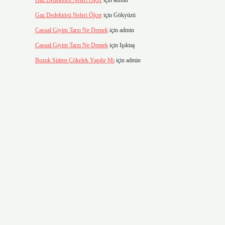
Gaz Dedektörü Neleri Ölçer
için
admin
Gaz Dedektörü Neleri Ölçer
için
Gökyüzü
Casual Giyim Tarzı Ne Demek
için
admin
Casual Giyim Tarzı Ne Demek
için
Işıktaş
Bozuk Sütten Çökelek Yapılır Mı
için
admin