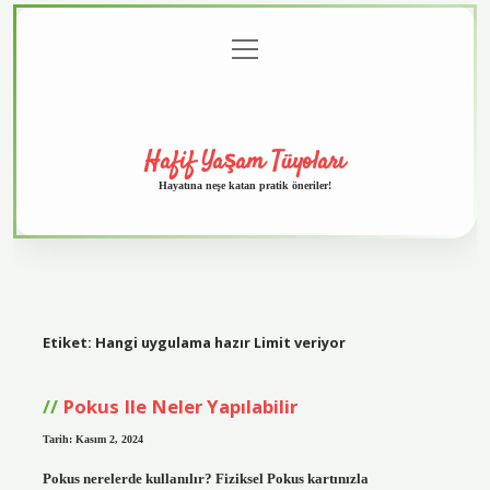
menüyü
Anasayfa
Gizlilik
Yasal
Hakkımızda
aç
Politikası
Uyarı
Hafif Yaşam Tüyoları
Hayatına neşe katan pratik öneriler!
Etiket:
Hangi uygulama hazır Limit veriyor
Pokus Ile Neler Yapılabilir
Tarih: Kasım 2, 2024
Pokus nerelerde kullanılır? Fiziksel Pokus kartınızla