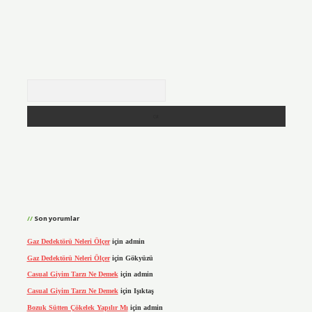
Arama
Son yorumlar
Gaz Dedektörü Neleri Ölçer
için
admin
Gaz Dedektörü Neleri Ölçer
için
Gökyüzü
Casual Giyim Tarzı Ne Demek
için
admin
Casual Giyim Tarzı Ne Demek
için
Işıktaş
Bozuk Sütten Çökelek Yapılır Mı
için
admin