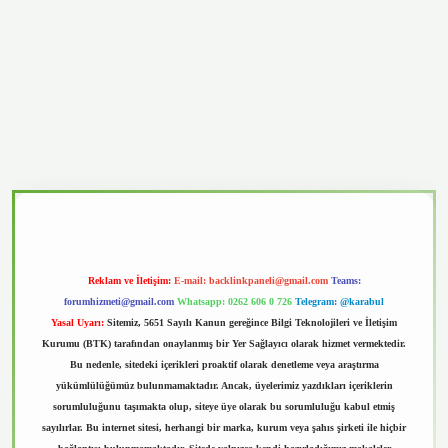
casino
Reklam ve İletişim:
E-mail:
backlinkpaneli@gmail.com
Teams:
forumhizmeti@gmail.com
Whatsapp: 0262 606 0 726
Telegram: @karabul
Yasal Uyarı:
Sitemiz, 5651 Sayılı Kanun gereğince Bilgi Teknolojileri ve İletişim
Kurumu (BTK) tarafından onaylanmış bir Yer Sağlayıcı olarak hizmet vermektedir.
Bu nedenle, sitedeki içerikleri proaktif olarak denetleme veya araştırma
yükümlülüğümüz bulunmamaktadır. Ancak, üyelerimiz yazdıkları içeriklerin
sorumluluğunu taşımakta olup, siteye üye olarak bu sorumluluğu kabul etmiş
sayılırlar. Bu internet sitesi, herhangi bir marka, kurum veya şahıs şirketi ile hiçbir