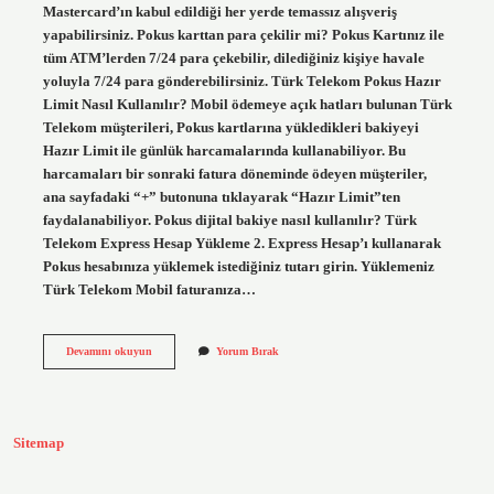
Mastercard’ın kabul edildiği her yerde temassız alışveriş
yapabilirsiniz. Pokus karttan para çekilir mi? Pokus Kartınız ile
tüm ATM’lerden 7/24 para çekebilir, dilediğiniz kişiye havale
yoluyla 7/24 para gönderebilirsiniz. Türk Telekom Pokus Hazır
Limit Nasıl Kullanılır? Mobil ödemeye açık hatları bulunan Türk
Telekom müşterileri, Pokus kartlarına yükledikleri bakiyeyi
Hazır Limit ile günlük harcamalarında kullanabiliyor. Bu
harcamaları bir sonraki fatura döneminde ödeyen müşteriler,
ana sayfadaki “+” butonuna tıklayarak “Hazır Limit”ten
faydalanabiliyor. Pokus dijital bakiye nasıl kullanılır? Türk
Telekom Express Hesap Yükleme 2. Express Hesap’ı kullanarak
Pokus hesabınıza yüklemek istediğiniz tutarı girin. Yüklemeniz
Türk Telekom Mobil faturanıza…
Pokus
Devamını okuyun
Yorum Bırak
Ile
Neler
Yapılabilir
Sitemap