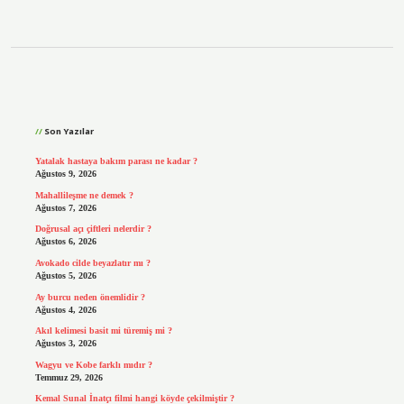
Sidebar
Son Yazılar
Yatalak hastaya bakım parası ne kadar ?
Ağustos 9, 2026
Mahallileşme ne demek ?
Ağustos 7, 2026
Doğrusal açı çiftleri nelerdir ?
Ağustos 6, 2026
Avokado cilde beyazlatır mı ?
Ağustos 5, 2026
Ay burcu neden önemlidir ?
Ağustos 4, 2026
Akıl kelimesi basit mi türemiş mi ?
Ağustos 3, 2026
Wagyu ve Kobe farklı mıdır ?
Temmuz 29, 2026
Kemal Sunal İnatçı filmi hangi köyde çekilmiştir ?