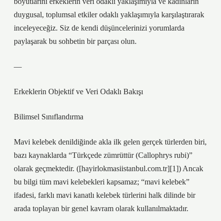
boyutlarını erkeklerin veri odaklı yaklaşımıyla ve kadınların
duygusal, toplumsal etkiler odaklı yaklaşımıyla karşılaştırarak
inceleyeceğiz. Siz de kendi düşüncelerinizi yorumlarda
paylaşarak bu sohbetin bir parçası olun.
—
Erkeklerin Objektif ve Veri Odaklı Bakışı
Bilimsel Sınıflandırma
Mavi kelebek denildiğinde akla ilk gelen gerçek türlerden biri,
bazı kaynaklarda “Türkçede zümrüttür (Callophrys rubi)”
olarak geçmektedir. ([hayirlokmasiistanbul.com.tr][1]) Ancak
bu bilgi tüm mavi kelebekleri kapsamaz; “mavi kelebek”
ifadesi, farklı mavi kanatlı kelebek türlerini halk dilinde bir
arada toplayan bir genel kavram olarak kullanılmaktadır.