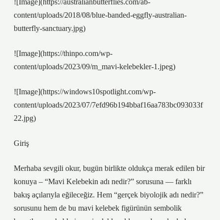
![Image](https://australianbutterflies.com/ab-
content/uploads/2018/08/blue-banded-eggfly-australian-
butterfly-sanctuary.jpg)
![Image](https://thinpo.com/wp-
content/uploads/2023/09/m_mavi-kelebekler-1.jpeg)
![Image](https://windows10spotlight.com/wp-
content/uploads/2023/07/7efd96b194bbaf16aa783bc093033f
22.jpg)
Giriş
Merhaba sevgili okur, bugün birlikte oldukça merak edilen bir
konuya – “Mavi Kelebekin adı nedir?” sorusuna — farklı
bakış açılarıyla eğileceğiz. Hem “gerçek biyolojik adı nedir?”
sorusunu hem de bu mavi kelebek figürünün sembolik