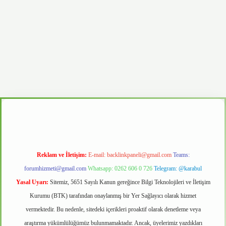
ino
Reklam ve İletişim:
E-mail:
backlinkpaneli@gmail.com
Teams:
forumhizmeti@gmail.com
Whatsapp: 0262 606 0 726
Telegram: @karabul
Yasal Uyarı:
Sitemiz, 5651 Sayılı Kanun gereğince Bilgi Teknolojileri ve İletişim
Kurumu (BTK) tarafından onaylanmış bir Yer Sağlayıcı olarak hizmet
vermektedir. Bu nedenle, sitedeki içerikleri proaktif olarak denetleme veya
araştırma yükümlülüğümüz bulunmamaktadır. Ancak, üyelerimiz yazdıkları