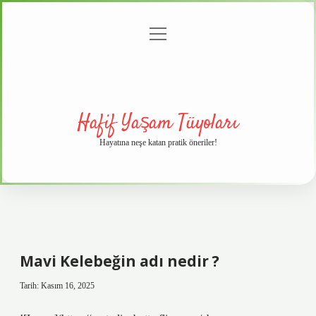
menüyü
Anasayfa
Gizlilik
Yasal
Hakkımızda
aç
Politikası
Uyarı
Hafif Yaşam Tüyoları
Hayatına neşe katan pratik öneriler!
Mavi Kelebeğin adı nedir ?
Tarih: Kasım 16, 2025