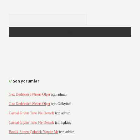
Arama
Son yorumlar
Gaz Dedektörü Neleri Ölçer
için
admin
Gaz Dedektörü Neleri Ölçer
için
Gökyüzü
Casual Giyim Tarzı Ne Demek
için
admin
Casual Giyim Tarzı Ne Demek
için
Işıktaş
Bozuk Sütten Çökelek Yapılır Mı
için
admin