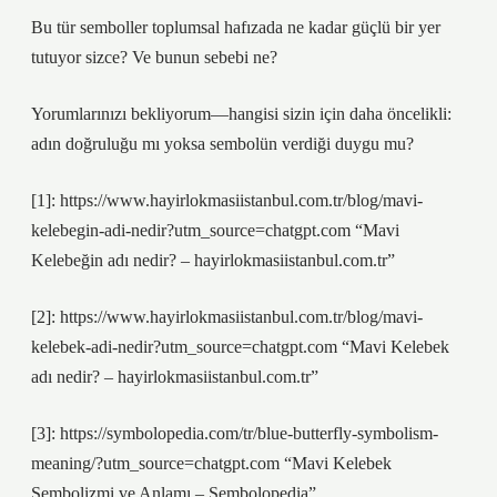
Bu tür semboller toplumsal hafızada ne kadar güçlü bir yer
tutuyor sizce? Ve bunun sebebi ne?
Yorumlarınızı bekliyorum—hangisi sizin için daha öncelikli:
adın doğruluğu mı yoksa sembolün verdiği duygu mu?
[1]: https://www.hayirlokmasiistanbul.com.tr/blog/mavi-
kelebegin-adi-nedir?utm_source=chatgpt.com “Mavi
Kelebeğin adı nedir? – hayirlokmasiistanbul.com.tr”
[2]: https://www.hayirlokmasiistanbul.com.tr/blog/mavi-
kelebek-adi-nedir?utm_source=chatgpt.com “Mavi Kelebek
adı nedir? – hayirlokmasiistanbul.com.tr”
[3]: https://symbolopedia.com/tr/blue-butterfly-symbolism-
meaning/?utm_source=chatgpt.com “Mavi Kelebek
Sembolizmi ve Anlamı – Sembolopedia”