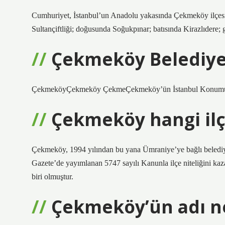
Cumhuriyet, İstanbul’un Anadolu yakasında Çekmeköy ilçesine 
Sultançiftliği; doğusunda Soğukpınar; batısında Kirazlıdere; 
Çekmeköy Belediyes
ÇekmeköyÇekmeköy ÇekmeÇekmeköy’ün İstanbul KonumuÜl
Çekmeköy hangi ilç
Çekmeköy, 1994 yılından bu yana Ümraniye’ye bağlı belediye
Gazete’de yayımlanan 5747 sayılı Kanunla ilçe niteliğini kaza
biri olmuştur.
Çekmeköy’ün adı n