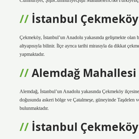
Cumhuriyet, ŞişliCumhuriyetŞişli MahalleleriÜlkeTürkiyeİlçeİ
İstanbul Çekmeköy n
Çekmeköy, İstanbul’un Anadolu yakasında gelişmekte olan bir 
altyapısıyla bilinir. İlçe ayrıca tarihi mirasıyla da dikkat çek
yapmaktadır.
Alemdağ Mahallesi 
Alemdağ, İstanbul’un Anadolu yakasında Çekmeköy ilçesine bağl
doğusunda askeri bölge ve Çatalmeşe, güneyinde Taşdelen ve
bulunmaktadır.
İstanbul Çekmeköy 