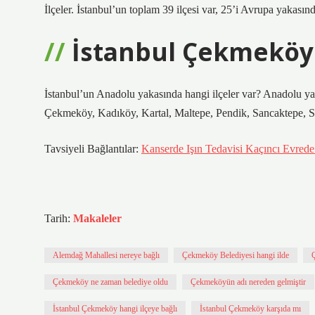
İlçeler. İstanbul’un toplam 39 ilçesi var, 25’i Avrupa yakası
İstanbul Çekmeköy 
İstanbul’un Anadolu yakasında hangi ilçeler var? Anadolu yak
Çekmeköy, Kadıköy, Kartal, Maltepe, Pendik, Sancaktepe, Su
Tavsiyeli Bağlantılar:
Kanserde Işın Tedavisi Kaçıncı Evrede 
Tarih:
Makaleler
Alemdağ Mahallesi nereye bağlı
Çekmeköy Belediyesi hangi ilde
Çekmeköy ne zaman belediye oldu
Çekmeköyün adı nereden gelmiştir
İstanbul Çekmeköy hangi ilçeye bağlı
İstanbul Çekmeköy karşıda mı