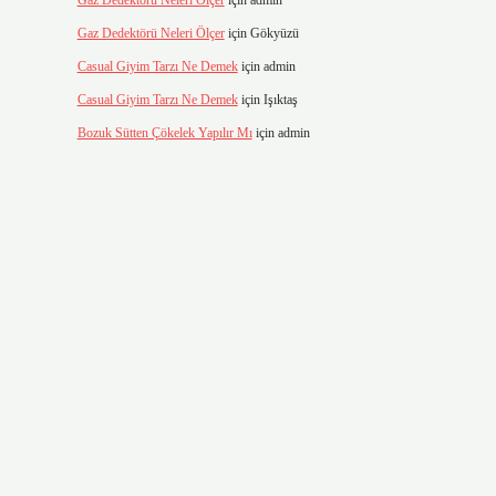
Gaz Dedektörü Neleri Ölçer
için
admin
Gaz Dedektörü Neleri Ölçer
için
Gökyüzü
Casual Giyim Tarzı Ne Demek
için
admin
Casual Giyim Tarzı Ne Demek
için
Işıktaş
Bozuk Sütten Çökelek Yapılır Mı
için
admin