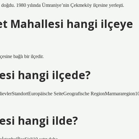
da doğdu. 1980 yılında Ümraniye’nin Çekmeköy ilçesine yerleşti.
t Mahallesi hangi ilçeye
ine bağlı bir ilçedir.
si hangi ilçede?
lievlerStandortEuropäische SeiteGeografische RegionMarmararegion1
si hangi ilde?