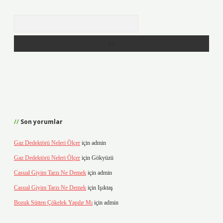
Arama
Son yorumlar
Gaz Dedektörü Neleri Ölçer
için
admin
Gaz Dedektörü Neleri Ölçer
için
Gökyüzü
Casual Giyim Tarzı Ne Demek
için
admin
Casual Giyim Tarzı Ne Demek
için
Işıktaş
Bozuk Sütten Çökelek Yapılır Mı
için
admin