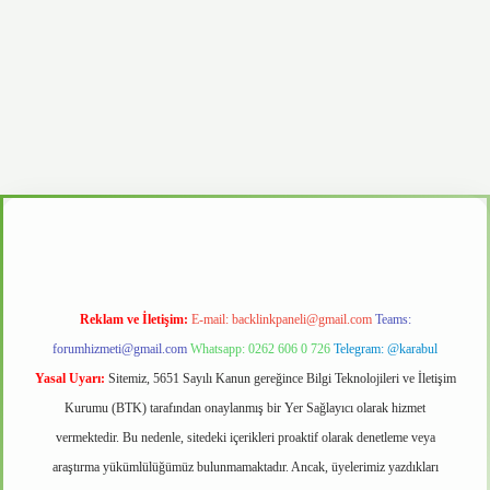
no
Reklam ve İletişim:
E-mail:
backlinkpaneli@gmail.com
Teams:
forumhizmeti@gmail.com
Whatsapp: 0262 606 0 726
Telegram: @karabul
Yasal Uyarı:
Sitemiz, 5651 Sayılı Kanun gereğince Bilgi Teknolojileri ve İletişim
Kurumu (BTK) tarafından onaylanmış bir Yer Sağlayıcı olarak hizmet
vermektedir. Bu nedenle, sitedeki içerikleri proaktif olarak denetleme veya
araştırma yükümlülüğümüz bulunmamaktadır. Ancak, üyelerimiz yazdıkları