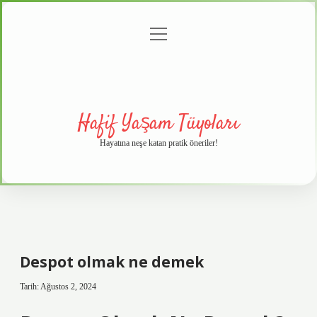
menüyü
Anasayfa
Gizlilik
Yasal
Hakkımızda
aç
Politikası
Uyarı
Hafif Yaşam Tüyoları
Hayatına neşe katan pratik öneriler!
Despot olmak ne demek
Tarih: Ağustos 2, 2024