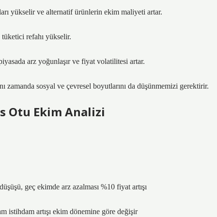
rı yükselir ve alternatif ürünlerin ekim maliyeti artar.
 tüketici refahı yükselir.
yasada arz yoğunlaşır ve fiyat volatilitesi artar.
nı zamanda sosyal ve çevresel boyutlarını da düşünmemizi gerektirir.
as Otu Ekim Analizi
düşüşü, geç ekimde arz azalması %10 fiyat artışı
plam istihdam artışı ekim dönemine göre değişir