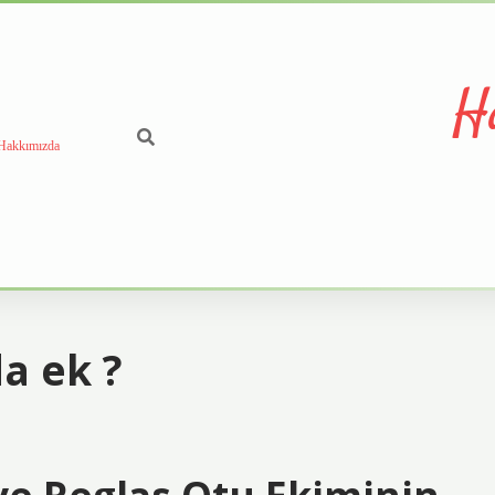
H
Hakkımızda
a ek ?