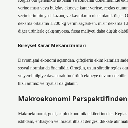
Reglas otu genellikle ilkbahar ve sonbahar dönemlerinde ekilir. 
yerine mısır veya buğday ekmeye karar verirse, reglas otunun
seçimlerin bireysel kazanç ve kayıplarını nicel olarak ölçer.
dekarda ortalama 1.200 kg verim sağlarken, mısır dekarda 1.
diğer ürünlerle çakışmıyorsa, fırsat maliyeti daha düşük olabil
Bireysel Karar Mekanizmaları
Davranışsal ekonomi açısından, çiftçilerin ekim kararları sad
sosyal normlar da önemlidir. Örneğin, uzun süredir reglas o
ve yerel bilgiye dayanarak bu ürünü ekmeye devam edebilir
hızlı artmaz ve fiyatlar dalgalanır.
Makroekonomi Perspektifinden 
Makroekonomi, geniş çaplı ekonomik etkileri inceler. Reglas
istihdam, enflasyon ve ihracat-ithalat dengesi dikkate alınmalı