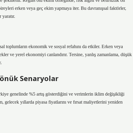
şekillenir. Reglas otu ekimi örneğinde, risk algısı ve belirsizlik ön
 bireyleri erken veya geç ekim yapmaya iter. Bu davranışsal faktörler,
r
yaratır.
ırsal toplumların ekonomik ve sosyal refahını da etkiler. Erken veya
stekler ve yerel ekonomiyi canlandırır. Tersine, yanlış zamanlama, düşük
r.
Dönük Senaryolar
rkiye genelinde %5 artış gösterdiğini ve verimlerin iklim değişikliği
 gelecek yıllarda piyasa fiyatlarını ve fırsat maliyetlerini yeniden