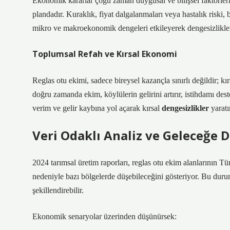
Ekonomik kararlar çoğu zaman duygusal ve bilişsel faktörlerle 
plandadır. Kuraklık, fiyat dalgalanmaları veya hastalık riski,
mikro ve makroekonomik dengeleri etkileyerek
dengesizlikle
Toplumsal Refah ve Kırsal Ekonomi
Reglas otu ekimi, sadece bireysel kazançla sınırlı değildir; k
doğru zamanda ekim, köylülerin gelirini artırır, istihdamı de
verim ve gelir kaybına yol açarak kırsal
dengesizlikler
yaratı
Veri Odaklı Analiz ve Geleceğe 
2024 tarımsal üretim raporları, reglas otu ekim alanlarının Tü
nedeniyle bazı bölgelerde düşebileceğini gösteriyor. Bu durum,
şekillendirebilir.
Ekonomik senaryolar üzerinden düşünürsek: