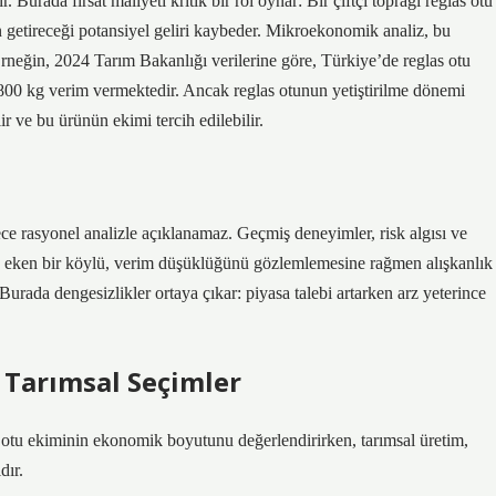
Burada fırsat maliyeti kritik bir rol oynar: Bir çiftçi toprağı reglas otu
 getireceği potansiyel geliri kaybeder. Mikroekonomik analiz, bu
 Örneğin, 2024 Tarım Bakanlığı verilerine göre, Türkiye’de reglas otu
800 kg verim vermektedir. Ancak reglas otunun yetiştirilme dönemi
ir ve bu ürünün ekimi tercih edilebilir.
ece rasyonel analizle açıklanamaz. Geçmiş deneyimler, risk algısı ve
tu eken bir köylü, verim düşüklüğünü gözlemlemesine rağmen alışkanlık
. Burada
dengesizlikler
ortaya çıkar: piyasa talebi artarken arz yeterince
Tarımsal Seçimler
 otu ekiminin ekonomik boyutunu değerlendirirken, tarımsal üretim,
dır.