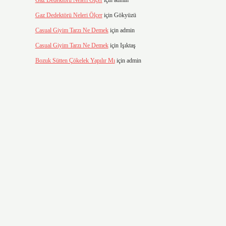
Gaz Dedektörü Neleri Ölçer
için
admin
Gaz Dedektörü Neleri Ölçer
için
Gökyüzü
Casual Giyim Tarzı Ne Demek
için
admin
Casual Giyim Tarzı Ne Demek
için
Işıktaş
Bozuk Sütten Çökelek Yapılır Mı
için
admin