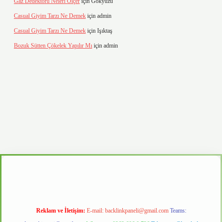
Gaz Dedektörü Neleri Ölçer
için
Gökyüzü
Casual Giyim Tarzı Ne Demek
için
admin
Casual Giyim Tarzı Ne Demek
için
Işıktaş
Bozuk Sütten Çökelek Yapılır Mı
için
admin
.casino
Reklam ve İletişim:
E-mail:
backlinkpaneli@gmail.com
Teams: