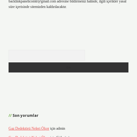
backlinkpanelicomtr@gmail.com
adresine bildirmeniz halinde, ilgili içerikler yasal
süre içerisinde sitemizden kaldırılacaktır.
Arama
Son yorumlar
Gaz Dedektörü Neleri Ölçer
için
admin