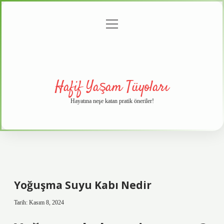
menüyü
Anasayfa
Gizlilik
Yasal
Hakkımızda
aç
Politikası
Uyarı
Hafif Yaşam Tüyoları
Hayatına neşe katan pratik öneriler!
Yoğuşma Suyu Kabı Nedir
Tarih: Kasım 8, 2024