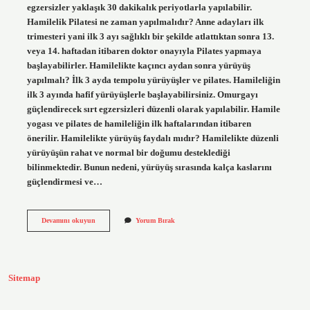
egzersizler yaklaşık 30 dakikalık periyotlarla yapılabilir.
Hamilelik Pilatesi ne zaman yapılmalıdır? Anne adayları ilk
trimesteri yani ilk 3 ayı sağlıklı bir şekilde atlattıktan sonra 13.
veya 14. haftadan itibaren doktor onayıyla Pilates yapmaya
başlayabilirler. Hamilelikte kaçıncı aydan sonra yürüyüş
yapılmalı? İlk 3 ayda tempolu yürüyüşler ve pilates. Hamileliğin
ilk 3 ayında hafif yürüyüşlerle başlayabilirsiniz. Omurgayı
güçlendirecek sırt egzersizleri düzenli olarak yapılabilir. Hamile
yogası ve pilates de hamileliğin ilk haftalarından itibaren
önerilir. Hamilelikte yürüyüş faydalı mıdır? Hamilelikte düzenli
yürüyüşün rahat ve normal bir doğumu desteklediği
bilinmektedir. Bunun nedeni, yürüyüş sırasında kalça kaslarını
güçlendirmesi ve…
Hamilelikte
Devamını okuyun
Yorum Bırak
Yürüyüş
Mü
Pilates
Mi
Sitemap