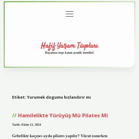
menüyü
Anasayfa
Gizlilik
Yasal
Hakkımızda
aç
Politikası
Uyarı
Hafif Yaşam Tüyoları
Hayatına neşe katan pratik öneriler!
Etiket:
Yurumek dogumu hızlandırır mı
Hamilelikte Yürüyüş Mü Pilates Mi
Tarih: Ekim 13, 2024
Gebelikte kaçıncı ayda pilates yapılır? Vücut ısınırken