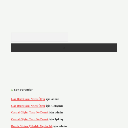
Arama
Son yorumlar
Gaz Dedektörü Neleri Ölçer
için
admin
Gaz Dedektörü Neleri Ölçer
için
Gökyüzü
Casual Giyim Tarzı Ne Demek
için
admin
Casual Giyim Tarzı Ne Demek
için
Işıktaş
Bozuk Sütten Çökelek Yapılır Mı
için
admin