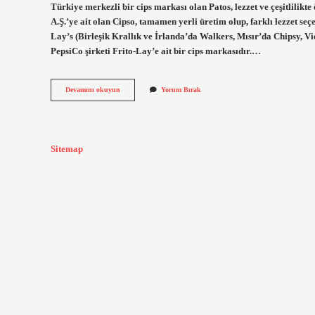
Türkiye merkezli bir cips markası olan Patos, lezzet ve çeşitlili
A.Ş.’ye ait olan Cipso, tamamen yerli üretim olup, farklı lezzet 
Lay’s (Birleşik Krallık ve İrlanda’da Walkers, Mısır’da Chipsy, Vi
PepsiCo şirketi Frito-Lay’e ait bir cips markasıdır.…
Cips
Devamını okuyun
Yorum Bırak
Türk
Malı
Hangisi
Sitemap