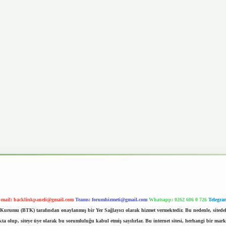
-mail:
backlinkpaneli@gmail.com
Teams:
forumhizmeti@gmail.com
Whatsapp: 0262 606 0 726
Telegra
im Kurumu (BTK) tarafından onaylanmış bir Yer Sağlayıcı olarak hizmet vermektedir. Bu nedenle, sited
 olup, siteye üye olarak bu sorumluluğu kabul etmiş sayılırlar. Bu internet sitesi, herhangi bir mark