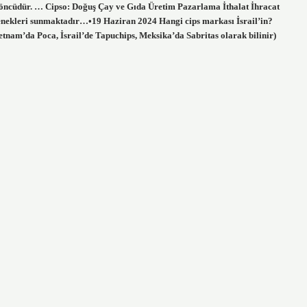
kte öncüdür. … Cipso: Doğuş Çay ve Gıda Üretim Pazarlama İthalat İhracat
seçenekleri sunmaktadır…•19 Haziran 2024 Hangi cips markası İsrail’in?
etnam’da Poca, İsrail’de Tapuchips, Meksika’da Sabritas olarak bilinir)