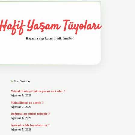
Hafif Yaşam Tüyoları
Hayatına neşe katan pratik öneriler!
Sidebar
vd.casino
Son Yazılar
Yatalak hastaya bakım parası ne kadar ?
Ağustos 9, 2026
Mahallileşme ne demek ?
Ağustos 7, 2026
Doğrusal açı çiftleri nelerdir ?
Ağustos 6, 2026
Avokado cilde beyazlatır mı ?
Ağustos 5, 2026