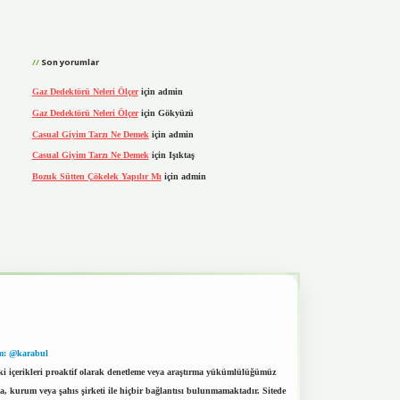
Son yorumlar
Gaz Dedektörü Neleri Ölçer
için
admin
Gaz Dedektörü Neleri Ölçer
için
Gökyüzü
Casual Giyim Tarzı Ne Demek
için
admin
Casual Giyim Tarzı Ne Demek
için
Işıktaş
Bozuk Sütten Çökelek Yapılır Mı
için
admin
m: @karabul
eki içerikleri proaktif olarak denetleme veya araştırma yükümlülüğümüz
a, kurum veya şahıs şirketi ile hiçbir bağlantısı bulunmamaktadır. Sitede