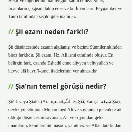
Bekir ve diğerlerinin halifeliğini kabul etmez. Şiiler,
İmamların çizgisini takip eder ve bu İmamların Peygamber ve
Tanrı tarafından seçildiğine inanırlar.
Şii ezanı neden farklı?
Şii düşüncesinde ezanın algılanışı ve biçimi Sünnilerinkinden
biraz farklıdır. Şii ezanı, Hz. Ali ismi etrafında oluşur. En
belirgin fark, ezanda Eşhedü enne aliyyen veliyyullah ve
hayye alâ hayri’l-amel ifadelerinin yer almasıdır.
Şia’nın temel görüşü nedir?
Şiîlik veya Şialık (Arapça: اَلشِّيعَة eş-Şîâ, Farsça: شِیعَه Şîa),
devlet yönetiminin Muhammed Ali ve soyundan gelenlere ait
olduğu düşüncesini savunan; Ali ve soyundan gelen
imamların, kendilerinin masum, yanılmaz ve Allah tarafından