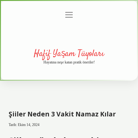
menüyü
Anasayfa
Gizlilik
Yasal
Hakkımızda
aç
Politikası
Uyarı
Hafif Yaşam Tüyoları
Hayatına neşe katan pratik öneriler!
Şiiler Neden 3 Vakit Namaz Kılar
Tarih: Ekim 14, 2024