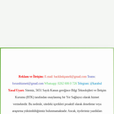
d.casino
Reklam ve İletişim:
E-mail:
backlinkpaneli@gmail.com
Teams:
forumhizmeti@gmail.com
Whatsapp: 0262 606 0 726
Telegram: @karabul
Yasal Uyarı:
Sitemiz, 5651 Sayılı Kanun gereğince Bilgi Teknolojileri ve İletişim
Kurumu (BTK) tarafından onaylanmış bir Yer Sağlayıcı olarak hizmet
vermektedir. Bu nedenle, sitedeki içerikleri proaktif olarak denetleme veya
araştırma yükümlülüğümüz bulunmamaktadır. Ancak, üyelerimiz yazdıkları