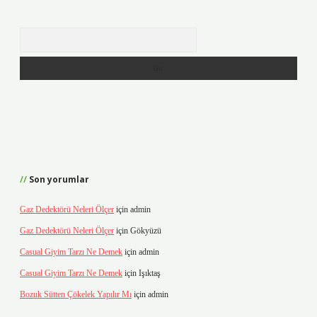
Arama
Son yorumlar
Gaz Dedektörü Neleri Ölçer
için
admin
Gaz Dedektörü Neleri Ölçer
için
Gökyüzü
Casual Giyim Tarzı Ne Demek
için
admin
Casual Giyim Tarzı Ne Demek
için
Işıktaş
Bozuk Sütten Çökelek Yapılır Mı
için
admin