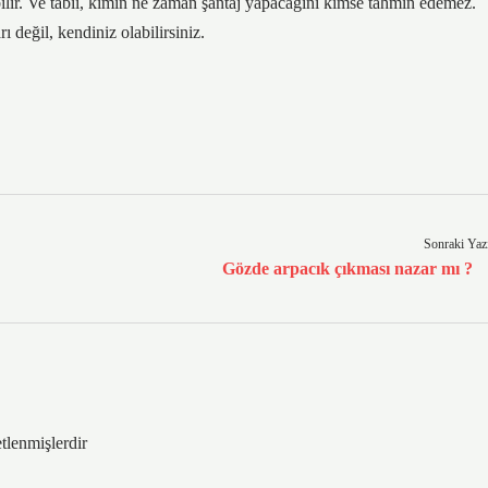
abilir. Ve tabii, kimin ne zaman şantaj yapacağını kimse tahmin edemez.
değil, kendiniz olabilirsiniz.
Sonraki Yaz
Gözde arpacık çıkması nazar mı ?
etlenmişlerdir