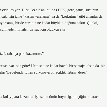
iraz ciddileşiyor. Türk Ceza Kanunu’na (TCK) göre, şantaj suçunun
 Ancak, işin içine “kasten yaralama” ya da “korkutma” gibi unsurlar da
ünüyorsanız, bir de cezanın ne kadar büyük olduğuna bakın. Çünkü,
düşünmeden girişilen bir suç için oldukça ağır!
üzel, rahatça para kazanırım.”
cezası var, ona göre! Hem sen ne kadar havalı bir şantajcı olsan da, bir
lip ‘Beyefendi, lütfen şu konuya bir açıklık getirin’ dese.”
a kolay para kazanma’ işi, senin ömür boyu sigara içtiğin o daracık