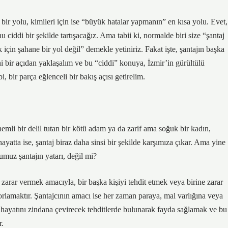
a bir yolu, kimileri için ise “büyük hatalar yapmanın” en kısa yolu. Evet,
 ciddi bir şekilde tartışacağız. Ama tabii ki, normalde biri size “şantaj
n şahane bir yol değil” demekle yetiniriz. Fakat işte, şantajın başka
i bir açıdan yaklaşalım ve bu “ciddi” konuya, İzmir’in gürültülü
 bir parça eğlenceli bir bakış açısı getirelim.
nemli bir delil tutan bir kötü adam ya da zarif ama soğuk bir kadın,
tta ise, şantaj biraz daha sinsi bir şekilde karşımıza çıkar. Ama yine
umuz şantajın yatarı, değil mi?
 zarar vermek amacıyla, bir başka kişiyi tehdit etmek veya birine zarar
rlamaktır. Şantajcının amacı ise her zaman paraya, mal varlığına veya
a hayatını zindana çevirecek tehditlerde bulunarak fayda sağlamak ve bu
r.