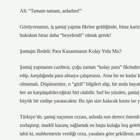
Ali: “Tamam tamam, anladım!”
Görüyorsunuz, iş şantaj yapma fikrine geldiğinde, biraz kar
hukukun biraz daha “beyefendi” olmak gerek!
Şantajın Bedeli: Para Kazanmanın Kolay Yolu Mu?
Şantaj yapmanın cazibesi, çoğu zaman “kolay para” fikrinden kay
edip, karşılığında para almaya çalışırsınız. Ama bu ne kadar k
olmamalı. Düşünsenize, o “gizli” bilgileri alıp, bir anda hayat
her an karşılaşabileceğiniz biri olabilir. Sırf bu yüzden, şan
büyük bir endişe yaratacaktır. Bu işin size kalacak kısmı ise y
Türkiye’de, şantaj suçunun cezası, aslında son derece önemli 
zorlaştırıp, maddi kazanç sağlamak en başta kulağa hoş geleb
tabii ki, mahkemenin verdiği ceza, yasalara göre şekillenir, 