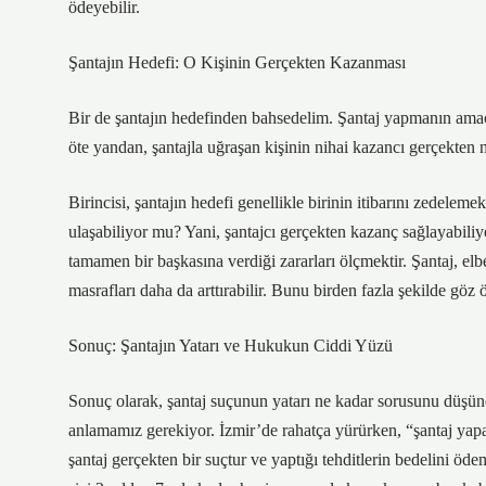
ödeyebilir.
Şantajın Hedefi: O Kişinin Gerçekten Kazanması
Bir de şantajın hedefinden bahsedelim. Şantaj yapmanın amacı
öte yandan, şantajla uğraşan kişinin nihai kazancı gerçekten 
Birincisi, şantajın hedefi genellikle birinin itibarını zedelem
ulaşabiliyor mu? Yani, şantajcı gerçekten kazanç sağlayabili
tamamen bir başkasına verdiği zararları ölçmektir. Şantaj, elbet
masrafları daha da arttırabilir. Bunu birden fazla şekilde gö
Sonuç: Şantajın Yatarı ve Hukukun Ciddi Yüzü
Sonuç olarak, şantaj suçunun yatarı ne kadar sorusunu düşün
anlamamız gerekiyor. İzmir’de rahatça yürürken, “şantaj yapal
şantaj gerçekten bir suçtur ve yaptığı tehditlerin bedelini 