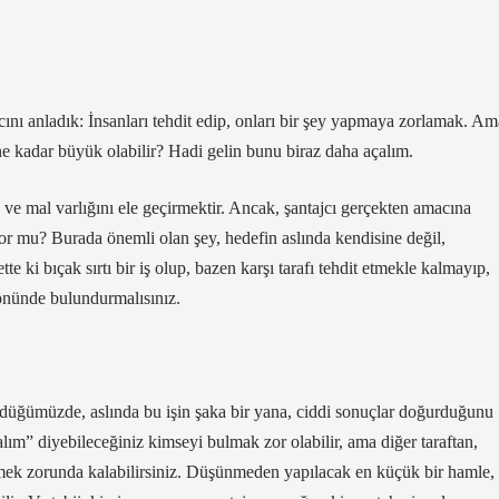
nı anladık: İnsanları tehdit edip, onları bir şey yapmaya zorlamak. Am
ne kadar büyük olabilir? Hadi gelin bunu biraz daha açalım.
ek ve mal varlığını ele geçirmektir. Ancak, şantajcı gerçekten amacına
yor mu? Burada önemli olan şey, hedefin aslında kendisine değil,
te ki bıçak sırtı bir iş olup, bazen karşı tarafı tehdit etmekle kalmayıp,
z önünde bulundurmalısınız.
düğümüzde, aslında bu işin şaka bir yana, ciddi sonuçlar doğurduğunu
ım” diyebileceğiniz kimseyi bulmak zor olabilir, ama diğer taraftan,
ödemek zorunda kalabilirsiniz. Düşünmeden yapılacak en küçük bir hamle,