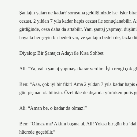
Şantajın yatarı ne kadar? sorusuna geldiğimizde ise, işler b
cezası, 2 yıldan 7 yıla kadar hapis cezası ile sonuçlanabilir.
girdiğinde, ceza daha da artabilir. Yani şantaj yapmayı düş
hayatta her şeyin bir bedeli var, ve şantajın bedeli de, fazla 
Diyalog: Bir Şantajcı Adayı ile Kısa Sohbet
Ali: “Ya, valla şantaj yapmaya karar verdim. İşin rengi çok g
Ben: “Aaa, çok iyi bir fikir! Ama 2 yıldan 7 yıla kadar hapis 
gün pişman olabilirsin. Özellikle de dışarıda yürürken polis ge
Ali: “Aman be, o kadar da olmaz!”
Ben: “Olmaz mı? Aklını başına al, Ali! Yoksa bir gün bu ‘dah
hücrede geçebilir.”