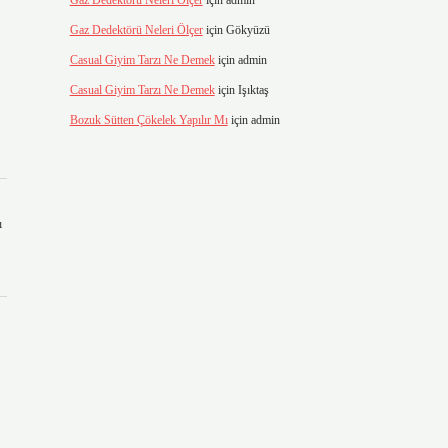
Gaz Dedektörü Neleri Ölçer
için
admin
Gaz Dedektörü Neleri Ölçer
için
Gökyüzü
Casual Giyim Tarzı Ne Demek
için
admin
Casual Giyim Tarzı Ne Demek
için
Işıktaş
Bozuk Sütten Çökelek Yapılır Mı
için
admin
ı