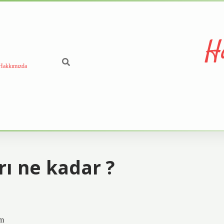
H
Hakkımızda
ı ne kadar ?
um