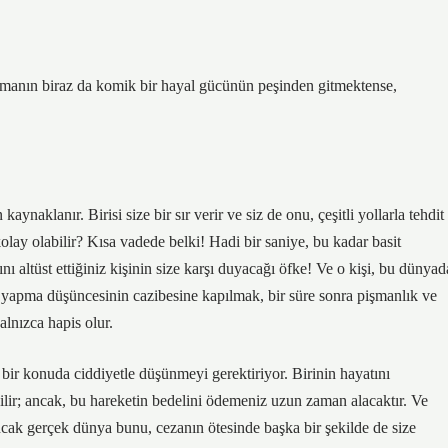
izmanın biraz da komik bir hayal gücünün peşinden gitmektense,
naklanır. Birisi size bir sır verir ve siz de onu, çeşitli yollarla tehdit
olay olabilir? Kısa vadede belki! Hadi bir saniye, bu kadar basit
ını altüst ettiğiniz kişinin size karşı duyacağı öfke! Ve o kişi, bu dünyad
taj yapma düşüncesinin cazibesine kapılmak, bir süre sonra pişmanlık ve
alnızca hapis olur.
bir konuda ciddiyetle düşünmeyi gerektiriyor. Birinin hayatını
ilir; ancak, bu hareketin bedelini ödemeniz uzun zaman alacaktır. Ve
ancak gerçek dünya bunu, cezanın ötesinde başka bir şekilde de size