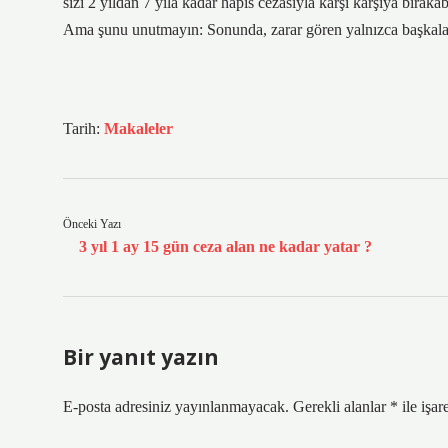
sizi 2 yıldan 7 yıla kadar hapis cezasıyla karşı karşıya bırak
Ama şunu unutmayın: Sonunda, zarar gören yalnızca başkaları 
Tarih:
Makaleler
Önceki Yazı
3 yıl 1 ay 15 gün ceza alan ne kadar yatar ?
Bir yanıt yazın
E-posta adresiniz yayınlanmayacak.
Gerekli alanlar
*
ile işar