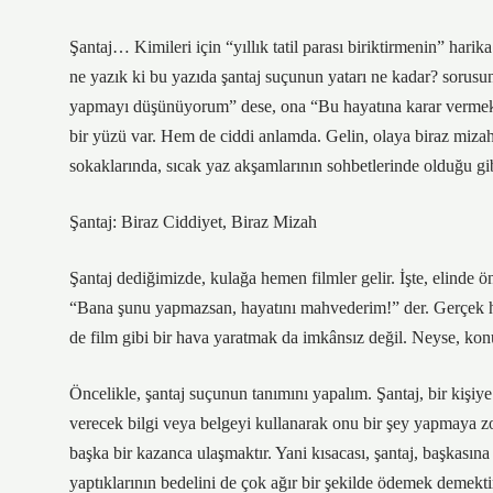
Şantaj… Kimileri için “yıllık tatil parası biriktirmenin” harik
ne yazık ki bu yazıda şantaj suçunun yatarı ne kadar? sorusunu
yapmayı düşünüyorum” dese, ona “Bu hayatına karar vermek içi
bir yüzü var. Hem de ciddi anlamda. Gelin, olaya biraz mizah
sokaklarında, sıcak yaz akşamlarının sohbetlerinde olduğu gibi,
Şantaj: Biraz Ciddiyet, Biraz Mizah
Şantaj dediğimizde, kulağa hemen filmler gelir. İşte, elinde ö
“Bana şunu yapmazsan, hayatını mahvederim!” der. Gerçek haya
de film gibi bir hava yaratmak da imkânsız değil. Neyse, kon
Öncelikle, şantaj suçunun tanımını yapalım. Şantaj, bir kişiye
verecek bilgi veya belgeyi kullanarak onu bir şey yapmaya zo
başka bir kazanca ulaşmaktır. Yani kısacası, şantaj, başkasın
yaptıklarının bedelini de çok ağır bir şekilde ödemek demekti