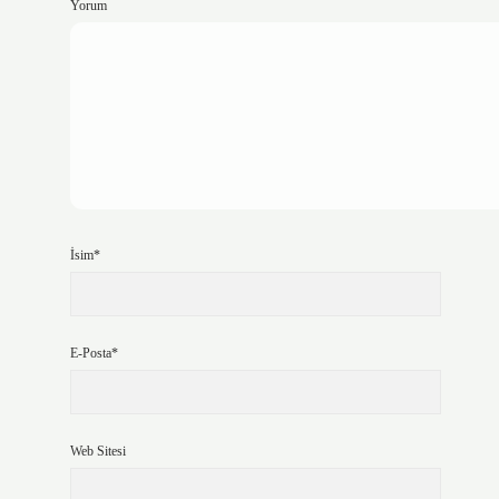
Yorum
İsim*
E-Posta*
Web Sitesi