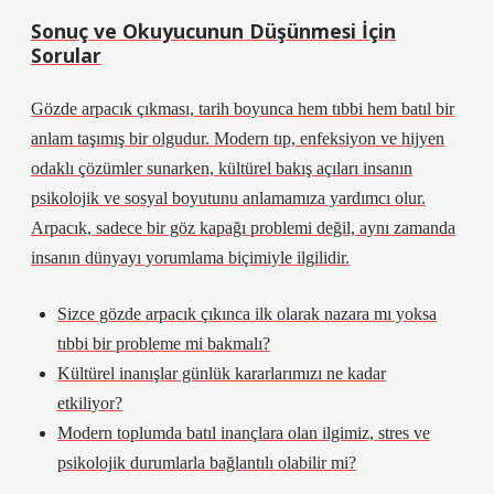
Sonuç ve Okuyucunun Düşünmesi İçin
Sorular
Gözde arpacık çıkması, tarih boyunca hem tıbbi hem batıl bir
anlam taşımış bir olgudur. Modern tıp, enfeksiyon ve hijyen
odaklı çözümler sunarken, kültürel bakış açıları insanın
psikolojik ve sosyal boyutunu anlamamıza yardımcı olur.
Arpacık, sadece bir göz kapağı problemi değil, aynı zamanda
insanın dünyayı yorumlama biçimiyle ilgilidir.
Sizce gözde arpacık çıkınca ilk olarak nazara mı yoksa
tıbbi bir probleme mi bakmalı?
Kültürel inanışlar günlük kararlarımızı ne kadar
etkiliyor?
Modern toplumda batıl inançlara olan ilgimiz, stres ve
psikolojik durumlarla bağlantılı olabilir mi?