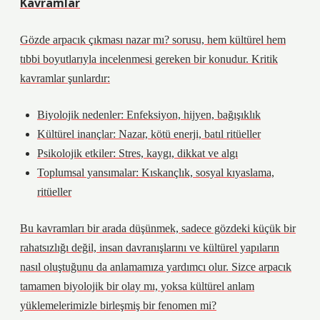
Kavramlar
Gözde arpacık çıkması nazar mı?
sorusu, hem kültürel hem
tıbbi boyutlarıyla incelenmesi gereken bir konudur. Kritik
kavramlar şunlardır:
Biyolojik nedenler: Enfeksiyon, hijyen, bağışıklık
Kültürel inançlar: Nazar, kötü enerji, batıl ritüeller
Psikolojik etkiler: Stres, kaygı, dikkat ve algı
Toplumsal yansımalar: Kıskançlık, sosyal kıyaslama,
ritüeller
Bu kavramları bir arada düşünmek, sadece gözdeki küçük bir
rahatsızlığı değil, insan davranışlarını ve kültürel yapıların
nasıl oluştuğunu da anlamamıza yardımcı olur. Sizce arpacık
tamamen biyolojik bir olay mı, yoksa kültürel anlam
yüklemelerimizle birleşmiş bir fenomen mi?