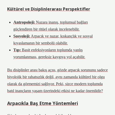
Kültürel ve Disiplinlerarası Perspektifler
Antropoloji:
Nazara inanış, toplumsal bağları
güçlendiren bir ritüel olarak incelenebilir.
Sosyoloji:
Arpacık ve nazar, kıskançlık ve sosyal
kıyaslamanın bir sembolü olabilir.
Tıp:
Basit enfeksiyonların toplumda yanlış
yorumlanması, gereksiz kaygıya yol açabilir.
Bu disiplinler arası bakış açısı, gözde arpacık sorununu sadece
biyolojik bir rahatsızlık değil, aynı zamanda kültürel bir olgu
olarak da görmemizi sağlıyor. Peki, sizce modern toplumda
batıl inançların yaşam üzerindeki etkisi ne kadar önemlidir?
Arpacıkla Baş Etme Yöntemleri