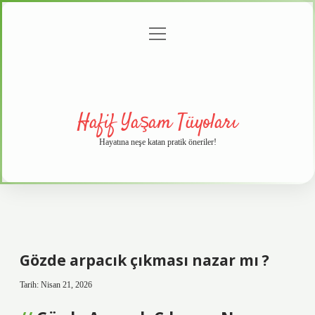
menüyü
Anasayfa
Gizlilik
Yasal
Hakkımızda
aç
Politikası
Uyarı
Hafif Yaşam Tüyoları
Hayatına neşe katan pratik öneriler!
Gözde arpacık çıkması nazar mı ?
Tarih: Nisan 21, 2026