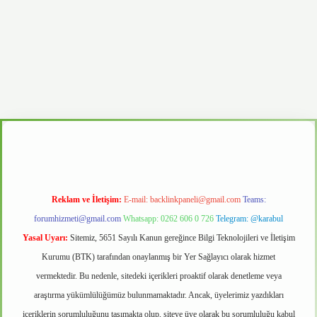
vd.casino
Reklam ve İletişim:
E-mail:
backlinkpaneli@gmail.com
Teams:
forumhizmeti@gmail.com
Whatsapp: 0262 606 0 726
Telegram: @karabul
Yasal Uyarı:
Sitemiz, 5651 Sayılı Kanun gereğince Bilgi Teknolojileri ve İletişim
Kurumu (BTK) tarafından onaylanmış bir Yer Sağlayıcı olarak hizmet
vermektedir. Bu nedenle, sitedeki içerikleri proaktif olarak denetleme veya
araştırma yükümlülüğümüz bulunmamaktadır. Ancak, üyelerimiz yazdıkları
içeriklerin sorumluluğunu taşımakta olup, siteye üye olarak bu sorumluluğu kabul