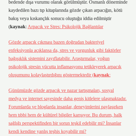
bedende dışa vurumu olarak görülmüştür. Osmanlı döneminde
kaydedilen bazı tıp kitaplarında gözde çıkan arpacığın, kötü
bakış veya kıskançlık sonucu oluştuğu iddia edilmiştir
(
kaynak
:
Arpacık ve Stres: Psikolojik Bağlantılar
Gözde arpacık çıkması bazen doğrudan bakteriyel
enfeksiyonla açıklansa da, stres ve yorgunluk gibi faktörler
bağışıklık sistemini zayıflatabilir. Araştırmalar, yoğun
psikolojik stresin vücutta inflamasyonu tetikleyerek arpacık
oluşumunu kolaylaştırdığını göstermektedir (
kaynak
:
Günümüzde gözde arpacık ve nazar tartışmaları, sosyal
medya ve internet sayesinde daha geniş kitlelere ulaşmaktadır.
Forumlarda ve bloglarda insanlar, deneyimlerini paylaşırken
hem tıbbi hem de kültürel bilgiler karışıyor. Bu durum, halk
sağlığı perspektifinden bir sorun teşkil edebilir mi? İnsanlar
kendi kendine yanlış teşhis koyabilir mi?