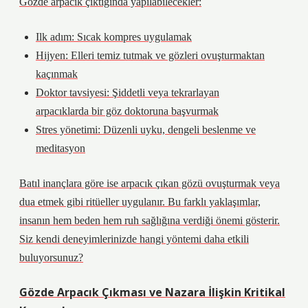
Gözde arpacık çıktığında yapılabilecekler:
Ilk adım: Sıcak kompres uygulamak
Hijyen: Elleri temiz tutmak ve gözleri ovuşturmaktan
kaçınmak
Doktor tavsiyesi: Şiddetli veya tekrarlayan
arpacıklarda bir göz doktoruna başvurmak
Stres yönetimi: Düzenli uyku, dengeli beslenme ve
meditasyon
Batıl inançlara göre ise arpacık çıkan gözü ovuşturmak veya
dua etmek gibi ritüeller uygulanır. Bu farklı yaklaşımlar,
insanın hem beden hem ruh sağlığına verdiği önemi gösterir.
Siz kendi deneyimlerinizde hangi yöntemi daha etkili
buluyorsunuz?
Gözde Arpacık Çıkması ve Nazara İlişkin Kritikal