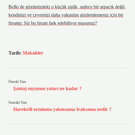
Belki de gözünüzdeki o küçük şişlik, sadece bir arpacık değil,
kendinizi ve çevrenizi daha yakından gözlemlemeniz için bir
fırsattır. Siz bu fırsatı fark edebiliyor musunuz?
Tarih:
Makaleler
Önceki Yazı
Şantaj suçunun yatarı ne kadar ?
Sonraki Yazı
Hareketli ortalama yakınsama Iraksama nedir ?