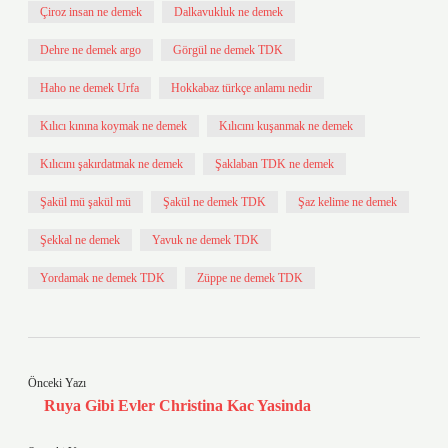
Çiroz insan ne demek
Dalkavukluk ne demek
Dehre ne demek argo
Görgül ne demek TDK
Haho ne demek Urfa
Hokkabaz türkçe anlamı nedir
Kılıcı kınına koymak ne demek
Kılıcını kuşanmak ne demek
Kılıcını şakırdatmak ne demek
Şaklaban TDK ne demek
Şakül mü şakül mü
Şakül ne demek TDK
Şaz kelime ne demek
Şekkal ne demek
Yavuk ne demek TDK
Yordamak ne demek TDK
Züppe ne demek TDK
Önceki Yazı
Ruya Gibi Evler Christina Kac Yasinda