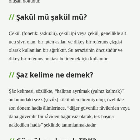
oluşan dokudur.
Şakül mü şakül mü?
Çekül (fonetik: şa:ku:lü), çekül ipi veya çekül, genellikle alt
ucu sivri olan, bir ipten asılan ve dikey bir referans çizgisi
olarak kullanılan bir ağırlıktır. Su terazisinin öncüsüdür ve
dikey bir referans noktası belirlemek için kullanılır.
Şaz kelime ne demek?
Şâz kelimesi, sözlükte, “halktan ayrılmak (yalnız kalmak)”
anlamındaki şezz (şüzûz) kökünden türemiş olup, özellikle
son dönem hadis âlimlerince, “diğer güvenilir râvilerden veya
daha güvenilir bir râviden bağımsız olarak, tek başına
nakledilen hadis” şeklinde tanımlanmaktadır.