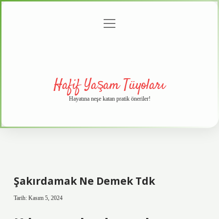
menüyü
Anasayfa
Gizlilik
Yasal
Hakkımızda
aç
Politikası
Uyarı
Hafif Yaşam Tüyoları
Hayatına neşe katan pratik öneriler!
Şakırdamak Ne Demek Tdk
Tarih: Kasım 5, 2024