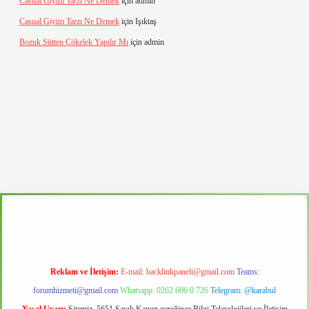
Casual Giyim Tarzı Ne Demek
için
admin
Casual Giyim Tarzı Ne Demek
için
Işıktaş
Bozuk Sütten Çökelek Yapılır Mı
için
admin
vd.casino
Reklam ve İletişim:
E-mail:
backlinkpaneli@gmail.com
Teams:
forumhizmeti@gmail.com
Whatsapp: 0262 606 0 726
Telegram: @karabul