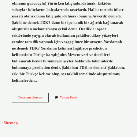
olmanın gururuyla) Yürürken kılıç şakırdatmak: Eskiden
subaylar kılıçlarını kalçalarında taşırlardı. Halk arasında itibar
işareti olarak buna kılıç şakırdatmak (Sâmiha Ayverdi) denirdi.
Şakül ne demek TDK? Uzun bir ipe konik bir ağırlık bağlanarak
oluşturulan mekanizmaya çekül denir. Özellikle inşaat
sektöründe yaygın olarak kullanılan çeküller, dikey yüzeyleri
zemine tam dik yapmak için vazgeçilmez bir araçtır. Yordamak
ne demek TDK? Yordama kelimesi İngilizce prediction
kelimesinin Türkçe karşılığıdır. Mevcut veri ve öncülleri
kullanarak henüz bilinmeyen şeyler hakkında tahminlerde
bulunmaya prediction denir. Şaklaban TDK ne demek? Şaklaban,
eski bir Türkçe kelime olup, ses taklidi temelinde oluşturulmuş
kelimelerden…
Şakırdamak
Devamını okuyun
Yorum Bırak
Ne
Demek
Tdk
Sitemap