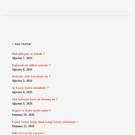
Sidebar
Son Yazılar
Mahallileşme ne demek ?
Ağustos 7, 2026
Doğrusal açı çiftleri nelerdir ?
Ağustos 6, 2026
Avokado cilde beyazlatır mı ?
Ağustos 5, 2026
Ay burcu neden önemlidir ?
Ağustos 4, 2026
Akıl kelimesi basit mi türemiş mi ?
Ağustos 3, 2026
Wagyu ve Kobe farklı mıdır ?
Temmuz 29, 2026
Kemal Sunal İnatçı filmi hangi köyde çekilmiştir ?
Temmuz 25, 2026
Jolly Tur ne işe yarıyor ?