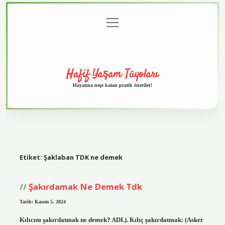
menüyü
Anasayfa
Gizlilik
Yasal
Hakkımızda
aç
Politikası
Uyarı
Hafif Yaşam Tüyoları
Hayatına neşe katan pratik öneriler!
Etiket:
Şaklaban TDK ne demek
Şakırdamak Ne Demek Tdk
Tarih: Kasım 5, 2024
Kılıcını şakırdatmak ne demek? ADI.). Kılıç şakırdatmak: (Asker