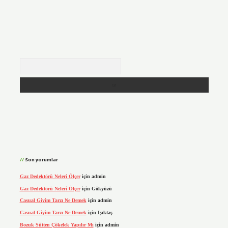
Arama
Son yorumlar
Gaz Dedektörü Neleri Ölçer
için
admin
Gaz Dedektörü Neleri Ölçer
için
Gökyüzü
Casual Giyim Tarzı Ne Demek
için
admin
Casual Giyim Tarzı Ne Demek
için
Işıktaş
Bozuk Sütten Çökelek Yapılır Mı
için
admin