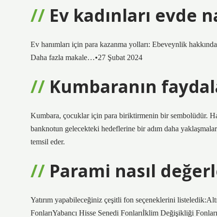
Ev kadınları evde n
Ev hanımları için para kazanma yolları: Ebeveynlik hakkında
Daha fazla makale…•27 Şubat 2024
Kumbaranın faydala
Kumbara, çocuklar için para biriktirmenin bir sembolüdür. Har
banknotun gelecekteki hedeflerine bir adım daha yaklaşmaların
temsil eder.
Parami nasıl değerl
Yatırım yapabileceğiniz çeşitli fon seçeneklerini listeledik
FonlarıYabancı Hisse Senedi Fonlarıİklim Değişikliği Fonl