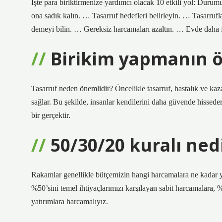
İşte para biriktirmenize yardımcı olacak 10 etkili yol: Durum
ona sadık kalın. … Tasarruf hedefleri belirleyin. … Tasarrufl
demeyi bilin. … Gereksiz harcamaları azaltın. … Evde daha
Birikim yapmanın 
Tasarruf neden önemlidir? Öncelikle tasarruf, hastalık ve ka
sağlar. Bu şekilde, insanlar kendilerini daha güvende hissede
bir gerçektir.
50/30/20 kuralı ned
Rakamlar genellikle bütçemizin hangi harcamalara ne kadar 
%50’sini temel ihtiyaçlarımızı karşılayan sabit harcamalara,
yatırımlara harcamalıyız.