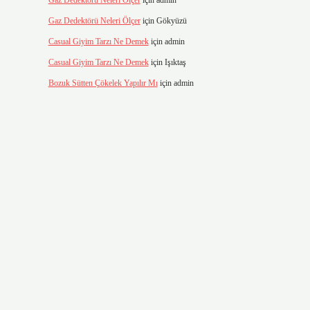
Gaz Dedektörü Neleri Ölçer
için
admin
Gaz Dedektörü Neleri Ölçer
için
Gökyüzü
Casual Giyim Tarzı Ne Demek
için
admin
Casual Giyim Tarzı Ne Demek
için
Işıktaş
Bozuk Sütten Çökelek Yapılır Mı
için
admin