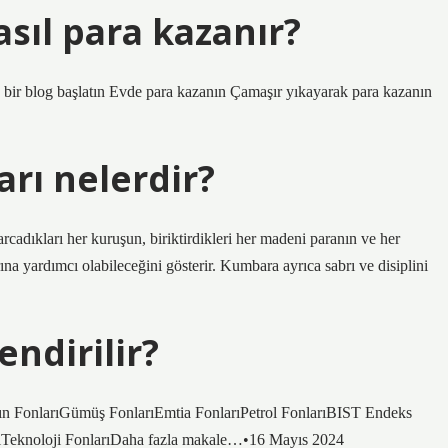
asıl para kazanır?
 bir blog başlatın Evde para kazanın Çamaşır yıkayarak para kazanın
rı nelerdir?
cadıkları her kuruşun, biriktirdikleri her madeni paranın ve her
a yardımcı olabileceğini gösterir. Kumbara ayrıca sabrı ve disiplini
endirilir?
:Altın FonlarıGümüş FonlarıEmtia FonlarıPetrol FonlarıBIST Endeks
arıTeknoloji FonlarıDaha fazla makale…•16 Mayıs 2024