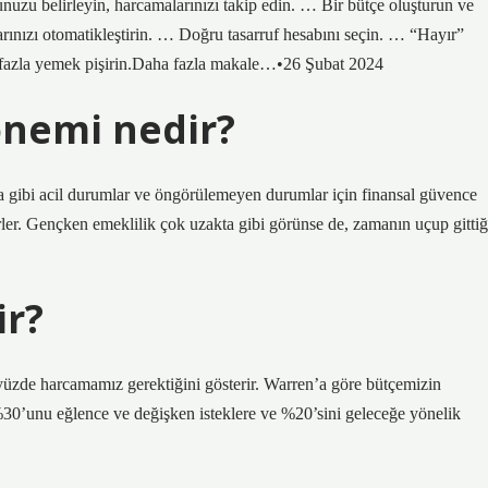
unuzu belirleyin, harcamalarınızı takip edin. … Bir bütçe oluşturun ve
arınızı otomatikleştirin. … Doğru tasarruf hesabını seçin. … “Hayır”
 fazla yemek pişirin.Daha fazla makale…•26 Şubat 2024
önemi nedir?
za gibi acil durumlar ve öngörülemeyen durumlar için finansal güvence
rler. Gençken emeklilik çok uzakta gibi görünse de, zamanın uçup gittiğ
ir?
yüzde harcamamız gerektiğini gösterir. Warren’a göre bütçemizin
 %30’unu eğlence ve değişken isteklere ve %20’sini geleceğe yönelik