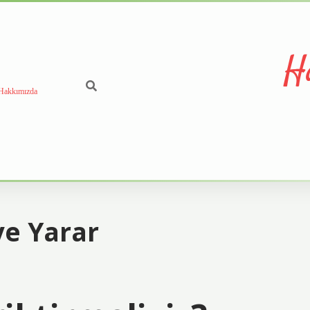
H
Hakkımızda
ye Yarar