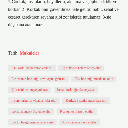
1-Corkak, insanların, hayallerin, aldatma ve şüphe esiridir ve
korkar. 2- Korkak onu güvenilmez hale getirir. Sabır, sebat ve
cesaret gerektiren seyahat gibi zor işlerde tutulamaz. 3-sie
düşmana atanamaz.
Tarih:
Makaleler
Ani korku kalbe zarar verir mi
Aşırı korku nelere sebep olur
Bir insanın korktuğu şey başına gelir mi
Çok korktuğumuzda ne olur
Çok üzülmek neye yol açar
İnsan korktuğunda ne yapar
İnsan korkunca vücutta neler olur
Korkak insanlar nasıl davranır
Korku anında vücutta ne olur
Korku beyni nasıl etkiler
Korku hangi organa zarar verir
Korku insanı nasıl etkiler