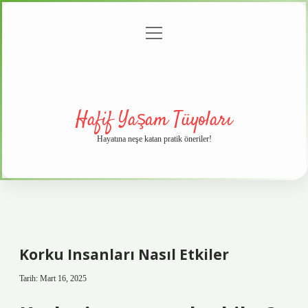
menüyü
Anasayfa
Gizlilik
Yasal
Hakkımızda
aç
Politikası
Uyarı
Hafif Yaşam Tüyoları
Hayatına neşe katan pratik öneriler!
Korku Insanları Nasıl Etkiler
Tarih: Mart 16, 2025