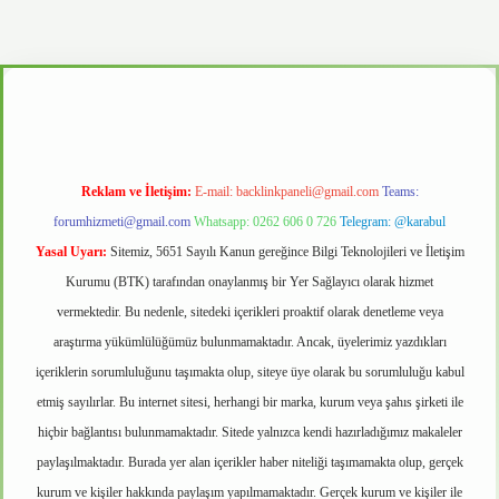
.casino
Reklam ve İletişim:
E-mail:
backlinkpaneli@gmail.com
Teams:
forumhizmeti@gmail.com
Whatsapp: 0262 606 0 726
Telegram: @karabul
Yasal Uyarı:
Sitemiz, 5651 Sayılı Kanun gereğince Bilgi Teknolojileri ve İletişim
Kurumu (BTK) tarafından onaylanmış bir Yer Sağlayıcı olarak hizmet
vermektedir. Bu nedenle, sitedeki içerikleri proaktif olarak denetleme veya
araştırma yükümlülüğümüz bulunmamaktadır. Ancak, üyelerimiz yazdıkları
içeriklerin sorumluluğunu taşımakta olup, siteye üye olarak bu sorumluluğu kabul
etmiş sayılırlar. Bu internet sitesi, herhangi bir marka, kurum veya şahıs şirketi ile
hiçbir bağlantısı bulunmamaktadır. Sitede yalnızca kendi hazırladığımız makaleler
paylaşılmaktadır. Burada yer alan içerikler haber niteliği taşımamakta olup, gerçek
kurum ve kişiler hakkında paylaşım yapılmamaktadır. Gerçek kurum ve kişiler ile