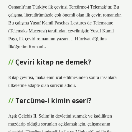
Osmanlı’nın Türkiye ilk çevirisi Tercürme-i Telemak’tır. Bu
çalışma, literatürümüzde çok önemli olan ilk çeviri romanıdır.
Bu çalışma Yusuf Kamil Paschas Lestures de Telemaque
(Telemaks Macerası) tarafından çevrilmiştir. Yusuf Kamil
Paşa, ilk çeviri romanının yazarı … Hürriyat ›Eğitim›
İlköğretim Romani -….
Çeviri kitap ne demek?
Kitap çevirisi, makalenin icat edilmesinden sonra insanlara
ülkelerine adapte olan sürecin adıdır.
Tercüme-i kimin eseri?
Aşık Çelebis II. Selim’in devletini sunmak ve kadilikten
muzdarip olduğu sorunları açıklamak için, çalışmasının
eleştirisi “Tercüre-i miracü’l-aâle ve Minhacü’l-adâle üç