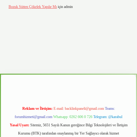
Bozuk Sütten Çökelek Yapılır Mı
için
admin
d.casino
Reklam ve İletişim:
E-mail:
backlinkpaneli@gmail.com
Teams:
forumhizmeti@gmail.com
Whatsapp: 0262 606 0 726
Telegram: @karabul
Yasal Uyarı:
Sitemiz, 5651 Sayılı Kanun gereğince Bilgi Teknolojileri ve İletişim
Kurumu (BTK) tarafından onaylanmış bir Yer Sağlayıcı olarak hizmet