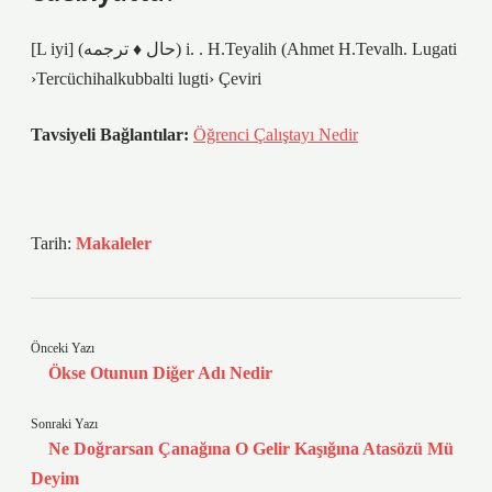
[L iyi] (ﺣﺎﻝ ♦ ﺗﺮﺟﻤﻪ) i. . H.Teyalih (Ahmet H.Tevalh. Lugati
›Tercüchihalkubbalti lugti› Çeviri
Tavsiyeli Bağlantılar:
Öğrenci Çalıştayı Nedir
Tarih:
Makaleler
Önceki Yazı
Ökse Otunun Diğer Adı Nedir
Sonraki Yazı
Ne Doğrarsan Çanağına O Gelir Kaşığına Atasözü Mü
Deyim