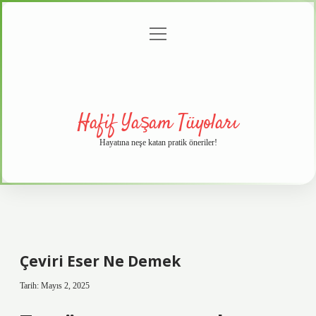
menüyü
Anasayfa
Gizlilik
Yasal
Hakkımızda
aç
Politikası
Uyarı
Hafif Yaşam Tüyoları
Hayatına neşe katan pratik öneriler!
Çeviri Eser Ne Demek
Tarih: Mayıs 2, 2025