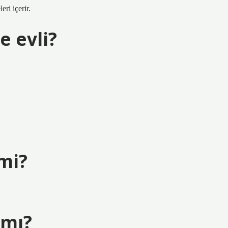
ri içerir.
e evli?
 mi?
 mı?