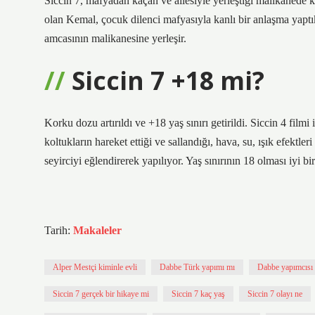
Siccin 7, mafyadan kaçan ve ailesiyle yerleştiği malikanede 
olan Kemal, çocuk dilenci mafyasıyla kanlı bir anlaşma yaptıkt
amcasının malikanesine yerleşir.
Siccin 7 +18 mi?
Korku dozu artırıldı ve +18 yaş sınırı getirildi. Siccin 4 filmi 
koltukların hareket ettiği ve sallandığı, hava, su, ışık efektle
seyirciyi eğlendirerek yapılıyor. Yaş sınırının 18 olması iyi bir
Tarih:
Makaleler
Alper Mestçi kiminle evli
Dabbe Türk yapımı mı
Dabbe yapımcısı
Siccin 7 gerçek bir hikaye mi
Siccin 7 kaç yaş
Siccin 7 olayı ne