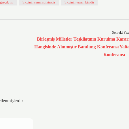
 gerçek mi
Siccinin senaristi kimdir
Siccinin yazarı kimdir
Sonraki Yaz
Birleşmiş Milletler Teşkilatının Kurulma Karar
Hangisinde Alınmıştır Bandung Konferansı Yalt
Konferansı
etlenmişlerdir