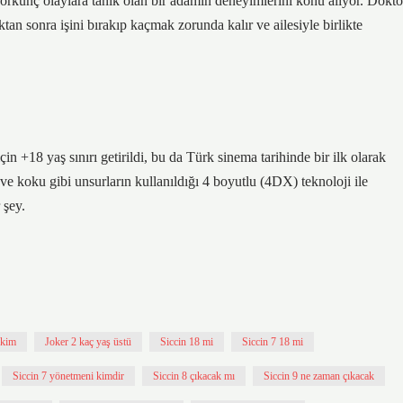
korkunç olaylara tanık olan bir adamın deneyimlerini konu alıyor. Dokto
an sonra işini bırakıp kaçmak zorunda kalır ve ailesiyle birlikte
için +18 yaş sınırı getirildi, bu da Türk sinema tarihinde bir ilk olarak
ri ve koku gibi unsurların kullanıldığı 4 boyutlu (4DX) teknoloji ile
 şey.
 kim
Joker 2 kaç yaş üstü
Siccin 18 mi
Siccin 7 18 mi
Siccin 7 yönetmeni kimdir
Siccin 8 çıkacak mı
Siccin 9 ne zaman çıkacak