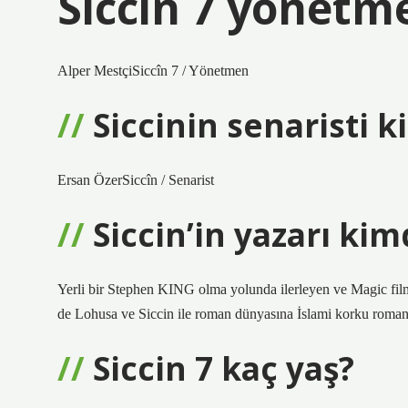
Siccin 7 yönetm
Alper MestçiSiccîn 7 / Yönetmen
Siccinin senaristi k
Ersan ÖzerSiccîn / Senarist
Siccin’in yazarı kim
Yerli bir Stephen KING olma yolunda ilerleyen ve Magic fi
de Lohusa ve Siccin ile roman dünyasına İslami korku roma
Siccin 7 kaç yaş?