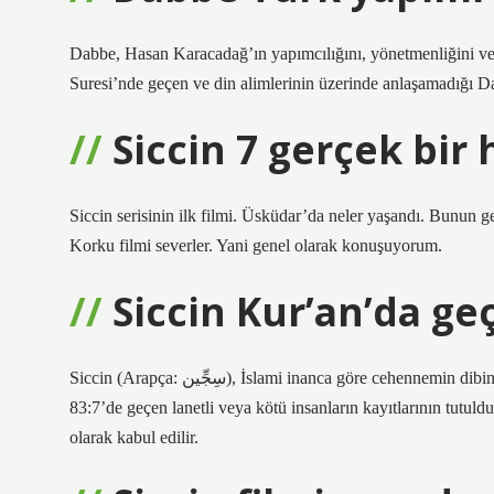
Dabbe, Hasan Karacadağ’ın yapımcılığını, yönetmenliğini ve
Suresi’nde geçen ve din alimlerinin üzerinde anlaşamadığı Da
Siccin 7 gerçek bir
Siccin serisinin ilk filmi. Üsküdar’da neler yaşandı. Bunun 
Korku filmi severler. Yani genel olarak konuşuyorum.
Siccin Kur’an’da ge
Siccin (Arapça: سِجِّين), İslami inanca göre cehennemin dibinde bulunan bir hapishane veya başka bir yoruma göre Kur’an-ı Kerim
83:7’de geçen lanetli veya kötü insanların kayıtlarının tutuldu
olarak kabul edilir.