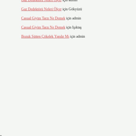
Gaz Dedektörü Neleri Ölçer
için
admin
Gaz Dedektörü Neleri Ölçer
için
Gökyüzü
Casual Giyim Tarzı Ne Demek
için
admin
Casual Giyim Tarzı Ne Demek
için
Işıktaş
Bozuk Sütten Çökelek Yapılır Mı
için
admin