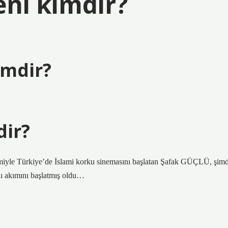
eni kimdir?
imdir?
dir?
lmiyle Türkiye’de İslami korku sinemasını başlatan Şafak GÜÇLÜ, şimd
nı akımını başlatmış oldu…