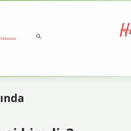
H
Hakkımızda
şında