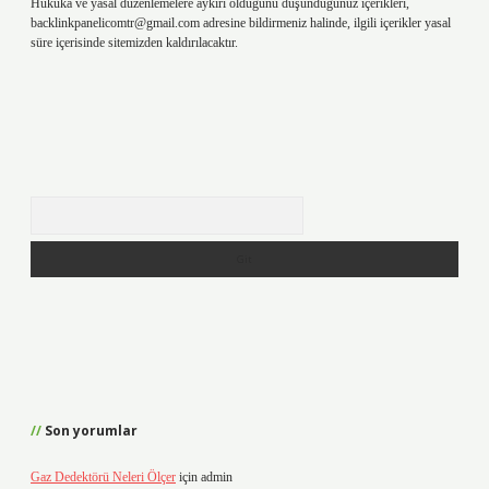
Hukuka ve yasal düzenlemelere aykırı olduğunu düşündüğünüz içerikleri,
backlinkpanelicomtr@gmail.com
adresine bildirmeniz halinde, ilgili içerikler yasal
süre içerisinde sitemizden kaldırılacaktır.
Arama
Son yorumlar
Gaz Dedektörü Neleri Ölçer
için
admin