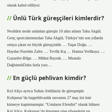
olarak kabul ediliyor.
Ünlü Türk güreşçileri kimlerdir?
Nesilden nesile anlatılan güreşin 10 altın adamı Taha Akgül.
Genç sporcularımızdan Taha Akgül, Türkiye’nin son yıllarda
ortaya çıkan en büyük güreşçisidir. … Yaşar Doğu. …
Haydar-Nurettin Zafer. … Tevfik Kış … Hamza Yerlikaya. …
Gazanfer-Bilge. … Mithat Bayrak. … Mustafa
DağistanlıDaha fazla yazı…
En güçlü pehlivan kimdir?
Kel Aliço ayrıca Sultan Abdülaziz ile güreşmiştir.
Kırkpınar’da başpehlivanlık unvanını 27 maç üst üste
kimseye kaptırmamıştır. “Ustaların Efendisi” olarak bilinen
Kel Aliço, Kırkpınar’da fenomen olan efsanelerin en