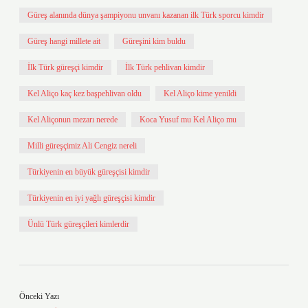
Güreş alanında dünya şampiyonu unvanı kazanan ilk Türk sporcu kimdir
Güreş hangi millete ait
Güreşini kim buldu
İlk Türk güreşçi kimdir
İlk Türk pehlivan kimdir
Kel Aliço kaç kez başpehlivan oldu
Kel Aliço kime yenildi
Kel Aliçonun mezarı nerede
Koca Yusuf mu Kel Aliço mu
Milli güreşçimiz Ali Cengiz nereli
Türkiyenin en büyük güreşçisi kimdir
Türkiyenin en iyi yağlı güreşçisi kimdir
Ünlü Türk güreşçileri kimlerdir
Önceki Yazı