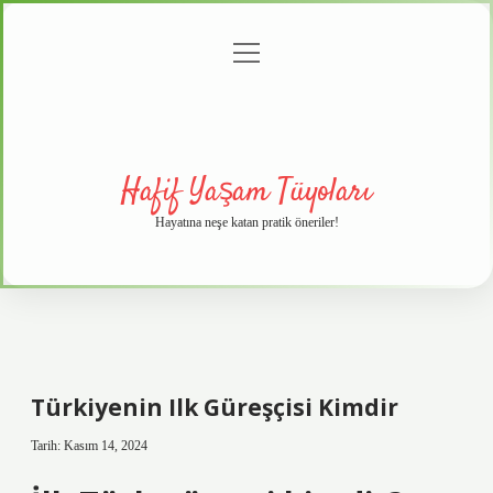
menüyü
Anasayfa
Gizlilik
Yasal
Hakkımızda
aç
Politikası
Uyarı
Hafif Yaşam Tüyoları
Hayatına neşe katan pratik öneriler!
Türkiyenin Ilk Güreşçisi Kimdir
Tarih: Kasım 14, 2024