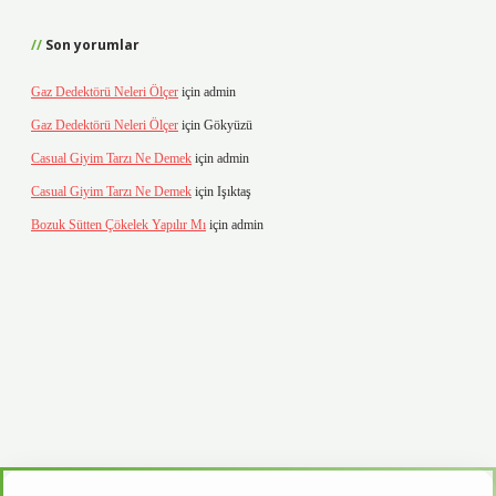
Son yorumlar
Gaz Dedektörü Neleri Ölçer
için
admin
Gaz Dedektörü Neleri Ölçer
için
Gökyüzü
Casual Giyim Tarzı Ne Demek
için
admin
Casual Giyim Tarzı Ne Demek
için
Işıktaş
Bozuk Sütten Çökelek Yapılır Mı
için
admin
ino