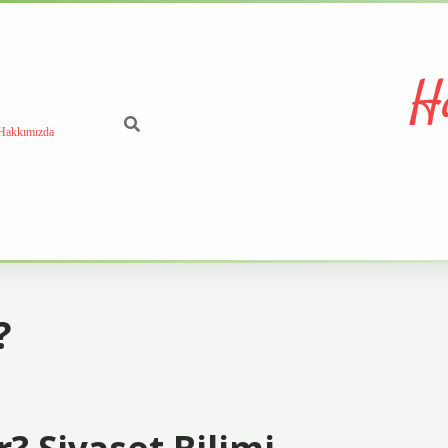
H
Hakkımızda
?