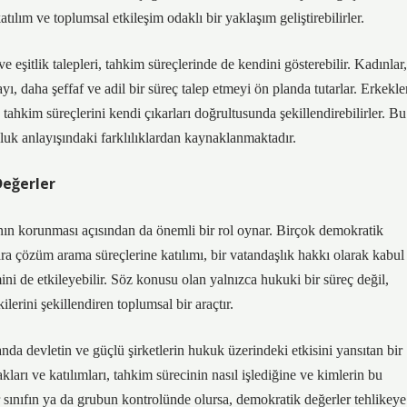
tılım ve toplumsal etkileşim odaklı bir yaklaşım geliştirebilirler.
 eşitlik talepleri, tahkim süreçlerinde de kendini gösterebilir. Kadınlar,
, daha şeffaf ve adil bir süreç talep etmeyi ön planda tutarlar. Erkekle
k tahkim süreçlerini kendi çıkarları doğrultusunda şekillendirebilirler. Bu
luk anlayışındaki farklılıklardan kaynaklanmaktadır.
Değerler
ının korunması açısından da önemli bir rol oynar. Birçok demokratik
a çözüm arama süreçlerine katılımı, bir vatandaşlık hakkı olarak kabul
ini de etkileyebilir. Söz konusu olan yalnızca hukuki bir süreç değil,
lerini şekillendiren toplumsal bir araçtır.
anda devletin ve güçlü şirketlerin hukuk üzerindeki etkisini yansıtan bir
arı ve katılımları, tahkim sürecinin nasıl işlediğine ve kimlerin bu
r sınıfın ya da grubun kontrolünde olursa, demokratik değerler tehlikeye