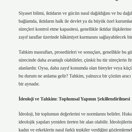
Siyaset bilimi, iktidarın ve gücün nasıl dağıldığını ve bu dağı
bağlamda, iktidarın halk ile devlet ya da büyük özel kurumlar
süreçleri kontrol etme kapasitesi, genellikle iktidar ilişkileri
zayıf taraflar üzerinde hâkimiyet kurmasını sağlayabilecek bir
Tahkim masrafları, prosedürleri ve sonuçları, genellikle bu güç
sürecinde daha avantajlı olabilirler, çünkü bu tür süreçlerin 
alanlardır. Oysa, daha zayıf konumda olan bireyler veya küçük
bu durum ne anlama gelir? Tahkim, yalnızca bir çözüm aracı d
bir aynadır.
İdeoloji ve Tahkim: Toplumsal Yapının Şekillendirilmesi
İdeoloji, bir toplumun değerlerini ve normlarını belirler. Huk
ideolojik yapıları yeniden üreten bir alan olabilir. İdeolojiler
kadın ve erkeklerin nasıl farklı tepkiler verdiğini gözlemlem