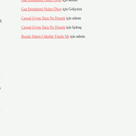
Gaz Dedektörü Neleri Ölçer
için
admin
Gaz Dedektörü Neleri Ölçer
için
Gökyüzü
Casual Giyim Tarzı Ne Demek
için
admin
t
Casual Giyim Tarzı Ne Demek
için
Işıktaş
Bozuk Sütten Çökelek Yapılır Mı
için
admin
ı