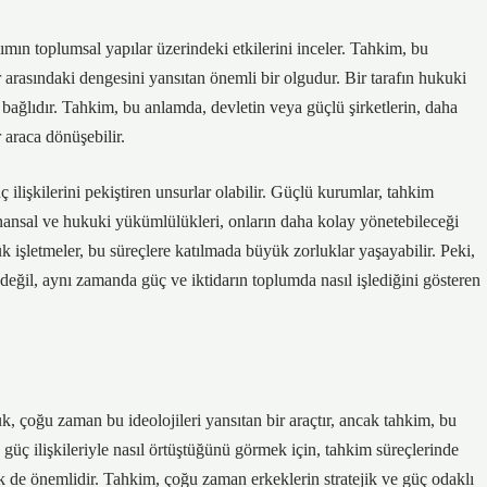
lımın toplumsal yapılar üzerindeki etkilerini inceler. Tahkim, bu
 arasındaki dengesini yansıtan önemli bir olgudur. Bir tarafın hukuki
ne bağlıdır. Tahkim, bu anlamda, devletin veya güçlü şirketlerin, daha
 araca dönüşebilir.
 ilişkilerini pekiştiren unsurlar olabilir. Güçlü kurumlar, tahkim
finansal ve hukuki yükümlülükleri, onların daha kolay yönetebileceği
 işletmeler, bu süreçlere katılmada büyük zorluklar yaşayabilir. Peki,
eğil, aynı zamanda güç ve iktidarın toplumda nasıl işlediğini gösteren
uk, çoğu zaman bu ideolojileri yansıtan bir araçtır, ancak tahkim, bu
in güç ilişkileriyle nasıl örtüştüğünü görmek için, tahkim süreçlerinde
ek de önemlidir. Tahkim, çoğu zaman erkeklerin stratejik ve güç odaklı