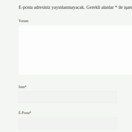
E-posta adresiniz yayınlanmayacak.
Gerekli alanlar
*
ile işar
Yorum
İsim*
E-Posta*