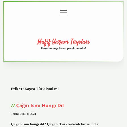
menüyü
Anasayfa
Gizlilik
Yasal
Hakkımızda
aç
Politikası
Uyarı
Hafif Yaşam Tüyoları
Hayatına neşe katan pratik öneriler!
Etiket:
Kayra Türk ismi mi
Çağın Ismi Hangi Dil
Tarih: Eylül 8, 2024
Çağan ismi hangi dil? Çağan, Türk kökenli bir isimdir.