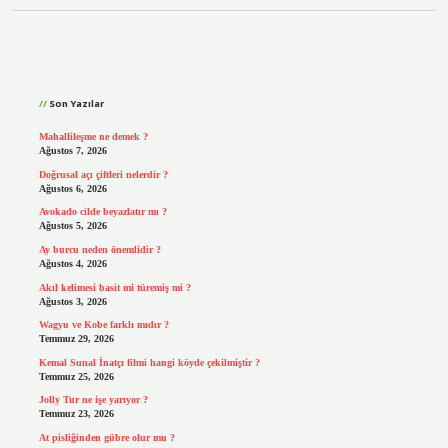
Sidebar
Son Yazılar
Mahallileşme ne demek ?
Ağustos 7, 2026
Doğrusal açı çiftleri nelerdir ?
Ağustos 6, 2026
Avokado cilde beyazlatır mı ?
Ağustos 5, 2026
Ay burcu neden önemlidir ?
Ağustos 4, 2026
Akıl kelimesi basit mi türemiş mi ?
Ağustos 3, 2026
Wagyu ve Kobe farklı mıdır ?
Temmuz 29, 2026
Kemal Sunal İnatçı filmi hangi köyde çekilmiştir ?
Temmuz 25, 2026
Jolly Tur ne işe yarıyor ?
Temmuz 23, 2026
At pisliğinden gübre olur mu ?