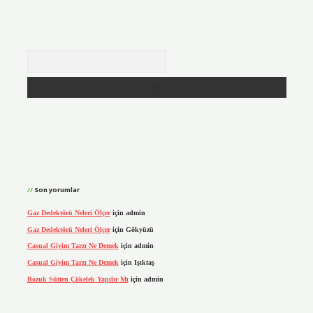
Arama
Son yorumlar
Gaz Dedektörü Neleri Ölçer
için
admin
Gaz Dedektörü Neleri Ölçer
için
Gökyüzü
Casual Giyim Tarzı Ne Demek
için
admin
Casual Giyim Tarzı Ne Demek
için
Işıktaş
Bozuk Sütten Çökelek Yapılır Mı
için
admin