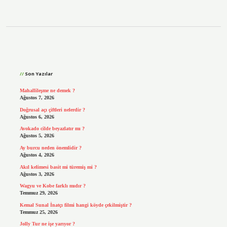
Sidebar
Son Yazılar
Mahallileşme ne demek ?
Ağustos 7, 2026
Doğrusal açı çiftleri nelerdir ?
Ağustos 6, 2026
Avokado cilde beyazlatır mı ?
Ağustos 5, 2026
Ay burcu neden önemlidir ?
Ağustos 4, 2026
Akıl kelimesi basit mi türemiş mi ?
Ağustos 3, 2026
Wagyu ve Kobe farklı mıdır ?
Temmuz 29, 2026
Kemal Sunal İnatçı filmi hangi köyde çekilmiştir ?
Temmuz 25, 2026
Jolly Tur ne işe yarıyor ?