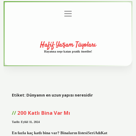
menüyü
Anasayfa
Gizlilik
Yasal
Hakkımızda
aç
Politikası
Uyarı
Hafif Yaşam Tüyoları
Hayatına neşe katan pratik öneriler!
Etiket:
Dünyanın en uzun yapısı neresidir
200 Katlı Bina Var Mı
Tarih: Eylül 11, 2024
En fazla kaç katlı bina var? Binaların listesiSeriAdıKat