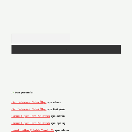
Arama
Son yorumlar
Gaz Dedektörü Neleri Ölçer
için
admin
Gaz Dedektörü Neleri Ölçer
için
Gökyüzü
Casual Giyim Tarzı Ne Demek
için
admin
Casual Giyim Tarzı Ne Demek
için
Işıktaş
Bozuk Sütten Çökelek Yapılır Mı
için
admin