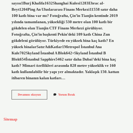
sayısı1Burj Khalifa1632Shanghai Kulesi1283Ebrac al-
Beyt1204Ping An Uluslararası Finans Merkezi11558 satır daha
100 katlı bina var mı? Fotoğrafta, Çin’in Tianjin kentinde 2019
yılında tamamlanan, yüksekliği 530 metre olan 100 katlı bir
gökdelen olan Tianjin CTF Finans Merkezi görülüyor.
Fotoğrafta, Çin’in başkenti Pekin’deki 109 katlı China Zun
gökdeleni görülüyor. Türkiyede en yüksek bina kaç katlı? En
yüksek binalarSatırAdıKatlar1Metropol İstanbul Ana
Kule702Skyland İstanbul A Blok642=Skyland İstanbul B
Blok654İstanbul Sapphire5462 satır daha Dubai’deki bina kaç
katlı? Mimari özellikleri arasında 828 metre yükseklik ve 160
katlı kullanılabilir bir yapı yer almaktadır. Yaklaşık 150. kattan
itibaren binanın kalan katları…
200
Devamını okuyun
Yorum Bırak
Katlı
Bina
Var
Mı
Sitemap