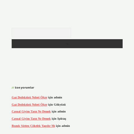
Arama
Son yorumlar
Gaz Dedektörü Neleri Ölçer
için
admin
Gaz Dedektörü Neleri Ölçer
için
Gökyüzü
Casual Giyim Tarzı Ne Demek
için
admin
Casual Giyim Tarzı Ne Demek
için
Işıktaş
Bozuk Sütten Çökelek Yapılır Mı
için
admin