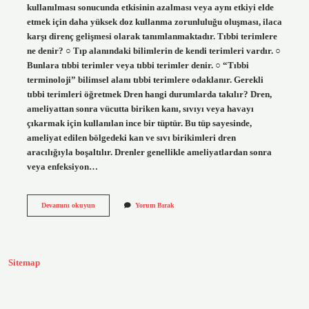
kullanılması sonucunda etkisinin azalması veya aynı etkiyi elde
etmek için daha yüksek doz kullanma zorunluluğu oluşması, ilaca
karşı direnç gelişmesi olarak tanımlanmaktadır. Tıbbi terimlere
ne denir? ○ Tıp alanındaki bilimlerin de kendi terimleri vardır. ○
Bunlara tıbbi terimler veya tıbbi terimler denir. ○ “Tıbbi
terminoloji” bilimsel alanı tıbbi terimlere odaklanır. Gerekli
tıbbi terimleri öğretmek Dren hangi durumlarda takılır? Dren,
ameliyattan sonra vücutta biriken kanı, sıvıyı veya havayı
çıkarmak için kullanılan ince bir tüptür. Bu tüp sayesinde,
ameliyat edilen bölgedeki kan ve sıvı birikimleri dren
aracılığıyla boşaltılır. Drenler genellikle ameliyatlardan sonra
veya enfeksiyon…
Tıp
Devamını okuyun
Yorum Bırak
Dilinde
Direnç
Ne
Demek
Sitemap