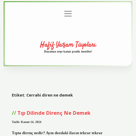
menüyü
Anasayfa
Gizlilik
Yasal
Hakkımızda
aç
Politikası
Uyarı
Hafif Yaşam Tüyoları
Hayatına neşe katan pratik öneriler!
Etiket:
Cerrahi diren ne demek
Tıp Dilinde Direnç Ne Demek
Tarih: Kasım 14, 2024
Tıpta direnç nedir? Aynı dozdaki ilacın tekrar tekrar