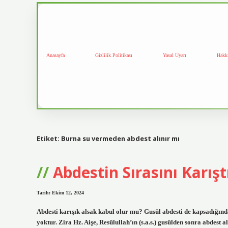
Anasayfa
Gizlilik Politikası
Yasal Uyarı
Hakk
Etiket:
Burna su vermeden abdest alınır mı
Abdestin Sırasını Karış
Tarih: Ekim 12, 2024
Abdesti karışık alsak kabul olur mu? Gusül abdesti de kapsadığı
yoktur. Zira Hz. Aişe, Resûlullah’ın (s.a.s.) gusülden sonra abdest 