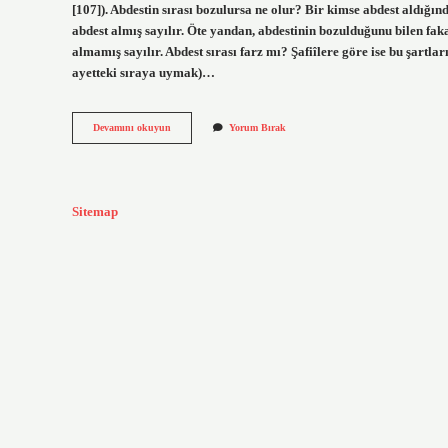
[107]). Abdestin sırası bozulursa ne olur? Bir kimse abdest aldığı
abdest almış sayılır. Öte yandan, abdestinin bozulduğunu bilen fa
almamış sayılır. Abdest sırası farz mı? Şafiîlere göre ise bu şartl
ayetteki sıraya uymak)…
Abdestin
Devamını okuyun
Yorum Bırak
Sırasını
Karıştırmak
Abdesti
Bozar
Mı
Sitemap