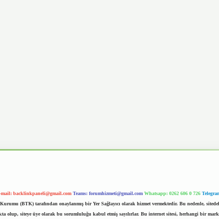
-mail:
backlinkpaneli@gmail.com
Teams:
forumhizmeti@gmail.com
Whatsapp: 0262 606 0 726
Telegra
im Kurumu (BTK) tarafından onaylanmış bir Yer Sağlayıcı olarak hizmet vermektedir. Bu nedenle, sited
 olup, siteye üye olarak bu sorumluluğu kabul etmiş sayılırlar. Bu internet sitesi, herhangi bir mark