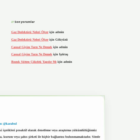
Son yorumlar
Gaz Dedektörü Neleri Ölçer
için
admin
Gaz Dedektörü Neleri Ölçer
için
Gökyüzü
Casual Giyim Tarzı Ne Demek
için
admin
Casual Giyim Tarzı Ne Demek
için
Işıktaş
Bozuk Sütten Çökelek Yapılır Mı
için
admin
m: @karabul
eki içerikleri proaktif olarak denetleme veya araştırma yükümlülüğümüz
a, kurum veya şahıs şirketi ile hiçbir bağlantısı bulunmamaktadır. Sitede