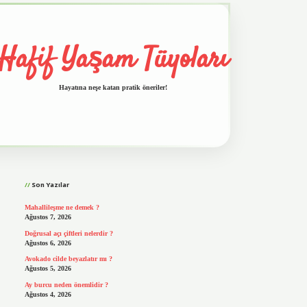
Hafif Yaşam Tüyoları
Hayatına neşe katan pratik öneriler!
Sidebar
vd.casino
Son Yazılar
Mahallileşme ne demek ?
Ağustos 7, 2026
Doğrusal açı çiftleri nelerdir ?
Ağustos 6, 2026
Avokado cilde beyazlatır mı ?
Ağustos 5, 2026
Ay burcu neden önemlidir ?
Ağustos 4, 2026