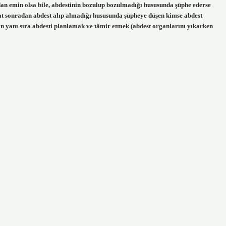
ndan emin olsa bile, abdestinin bozulup bozulmadığı hususunda şüphe ederse
kat sonradan abdest alıp almadığı hususunda şüpheye düşen kimse abdest
arın yanı sıra abdesti planlamak ve tâmir etmek (abdest organlarını yıkarken