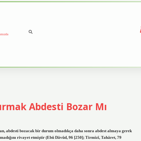
ımızda
tırmak Abdesti Bozar Mı
ndan, abdesti bozacak bir durum olmadıkça daha sonra abdest almaya gerek
almadığını rivayet etmiştir (Ebû Dâvûd, 96 [250]; Tirmizî, Tahâret, 79