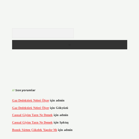
Arama
Son yorumlar
Gaz Dedektörü Neleri Ölçer
için
admin
Gaz Dedektörü Neleri Ölçer
için
Gökyüzü
Casual Giyim Tarzı Ne Demek
için
admin
Casual Giyim Tarzı Ne Demek
için
Işıktaş
Bozuk Sütten Çökelek Yapılır Mı
için
admin