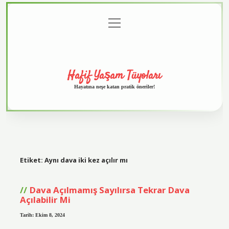
menüyü
Anasayfa
Gizlilik
Yasal
Hakkımızda
aç
Politikası
Uyarı
Hafif Yaşam Tüyoları
Hayatına neşe katan pratik öneriler!
Etiket:
Aynı dava iki kez açılır mı
Dava Açılmamış Sayılırsa Tekrar Dava
Açılabilir Mi
Tarih: Ekim 8, 2024