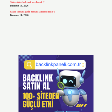
Öküz öküz bakmak ne demek ?
Temmuz 19, 2026
Sakla samanı gelir zamanı anlamı nedir ?
Temmuz 14, 2026