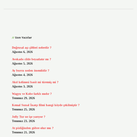
Sidebar
Son Yazılar
Doğrusal açı çiftleri nelerdir ?
Ağustos 6, 2026
Avokado cilde beyazlatır mı ?
Ağustos 5, 2026
Ay burcu neden önemlidir ?
Ağustos 4, 2026
Akıl kelimesi basit mi türemiş mi ?
Ağustos 3, 2026
Wagyu ve Kobe farklı mıdır ?
Temmuz 29, 2026
Kemal Sunal İnatçı filmi hangi köyde çekilmiştir ?
Temmuz 25, 2026
Jolly Tur ne işe yarıyor ?
Temmuz 23, 2026
At pisliğinden gübre olur mu ?
Temmuz 21, 2026