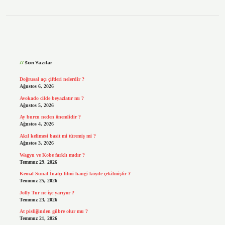
Sidebar
Son Yazılar
Doğrusal açı çiftleri nelerdir ?
Ağustos 6, 2026
Avokado cilde beyazlatır mı ?
Ağustos 5, 2026
Ay burcu neden önemlidir ?
Ağustos 4, 2026
Akıl kelimesi basit mi türemiş mi ?
Ağustos 3, 2026
Wagyu ve Kobe farklı mıdır ?
Temmuz 29, 2026
Kemal Sunal İnatçı filmi hangi köyde çekilmiştir ?
Temmuz 25, 2026
Jolly Tur ne işe yarıyor ?
Temmuz 23, 2026
At pisliğinden gübre olur mu ?
Temmuz 21, 2026