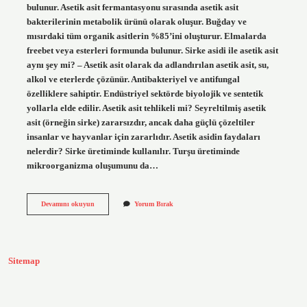
bulunur. Asetik asit fermantasyonu sırasında asetik asit
bakterilerinin metabolik ürünü olarak oluşur. Buğday ve
mısırdaki tüm organik asitlerin %85’ini oluşturur. Elmalarda
freebet veya esterleri formunda bulunur. Sirke asidi ile asetik asit
aynı şey mi? – Asetik asit olarak da adlandırılan asetik asit, su,
alkol ve eterlerde çözünür. Antibakteriyel ve antifungal
özelliklere sahiptir. Endüstriyel sektörde biyolojik ve sentetik
yollarla elde edilir. Asetik asit tehlikeli mi? Seyreltilmiş asetik
asit (örneğin sirke) zararsızdır, ancak daha güçlü çözeltiler
insanlar ve hayvanlar için zararlıdır. Asetik asidin faydaları
nelerdir? Sirke üretiminde kullanılır. Turşu üretiminde
mikroorganizma oluşumunu da…
Asetik
Devamını okuyun
Yorum Bırak
Asit
Neyin
Içinde
Var
Sitemap