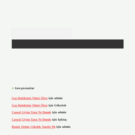
Arama
Son yorumlar
Gaz Dedektörü Neleri Ölçer
için
admin
Gaz Dedektörü Neleri Ölçer
için
Gökyüzü
Casual Giyim Tarzı Ne Demek
için
admin
Casual Giyim Tarzı Ne Demek
için
Işıktaş
Bozuk Sütten Çökelek Yapılır Mı
için
admin