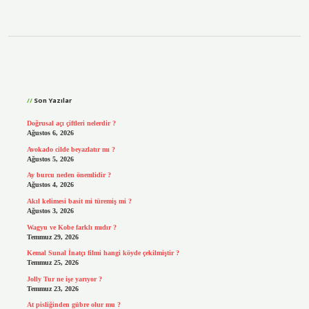
Sidebar
Son Yazılar
Doğrusal açı çiftleri nelerdir ?
Ağustos 6, 2026
Avokado cilde beyazlatır mı ?
Ağustos 5, 2026
Ay burcu neden önemlidir ?
Ağustos 4, 2026
Akıl kelimesi basit mi türemiş mi ?
Ağustos 3, 2026
Wagyu ve Kobe farklı mıdır ?
Temmuz 29, 2026
Kemal Sunal İnatçı filmi hangi köyde çekilmiştir ?
Temmuz 25, 2026
Jolly Tur ne işe yarıyor ?
Temmuz 23, 2026
At pisliğinden gübre olur mu ?