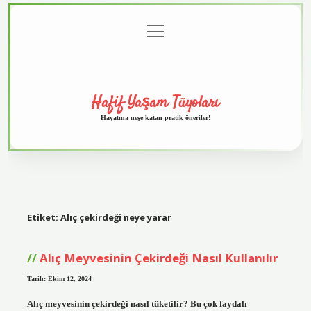
menüyü
Anasayfa
Gizlilik
Yasal
Hakkımızda
aç
Politikası
Uyarı
Hafif Yaşam Tüyoları
Hayatına neşe katan pratik öneriler!
Etiket:
Alıç çekirdeği neye yarar
Alıç Meyvesinin Çekirdeği Nasıl Kullanılır
Tarih: Ekim 12, 2024
Alıç meyvesinin çekirdeği nasıl tüketilir? Bu çok faydalı