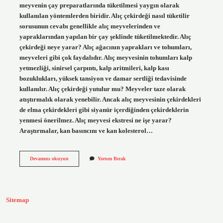
meyvenin çay preparatlarında tüketilmesi yaygın olarak
kullanılan yöntemlerden biridir. Alıç çekirdeği nasıl tüketilir
sorusunun cevabı genellikle alıç meyvelerinden ve
yapraklarından yapılan bir çay şeklinde tüketilmektedir. Alıç
çekirdeği neye yarar? Alıç ağacının yaprakları ve tohumları,
meyveleri gibi çok faydalıdır. Alıç meyvesinin tohumları kalp
yetmezliği, sinirsel çarpıntı, kalp aritmileri, kalp kası
bozuklukları, yüksek tansiyon ve damar sertliği tedavisinde
kullanılır. Alıç çekirdeği yutulur mu? Meyveler taze olarak
atıştırmalık olarak yenebilir. Ancak alıç meyvesinin çekirdekleri
de elma çekirdekleri gibi siyanür içerdiğinden çekirdeklerin
yenmesi önerilmez. Alıç meyvesi ekstresi ne işe yarar?
Araştırmalar, kan basıncını ve kan kolesterol…
Alıç
Devamını okuyun
Yorum Bırak
Meyvesinin
Çekirdeği
Nasıl
Kullanılır
Sitemap