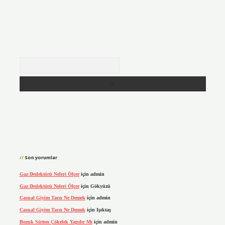
Arama
Son yorumlar
Gaz Dedektörü Neleri Ölçer
için
admin
Gaz Dedektörü Neleri Ölçer
için
Gökyüzü
Casual Giyim Tarzı Ne Demek
için
admin
Casual Giyim Tarzı Ne Demek
için
Işıktaş
Bozuk Sütten Çökelek Yapılır Mı
için
admin