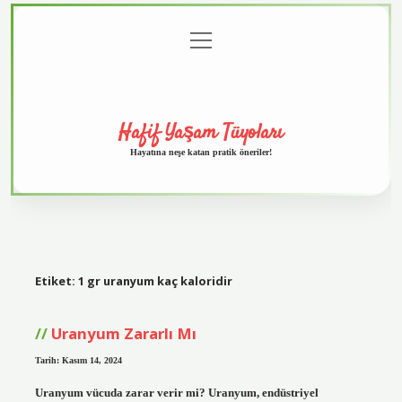
menüyü
Anasayfa
Gizlilik
Yasal
Hakkımızda
aç
Politikası
Uyarı
Hafif Yaşam Tüyoları
Hayatına neşe katan pratik öneriler!
Etiket:
1 gr uranyum kaç kaloridir
Uranyum Zararlı Mı
Tarih: Kasım 14, 2024
Uranyum vücuda zarar verir mi? Uranyum, endüstriyel