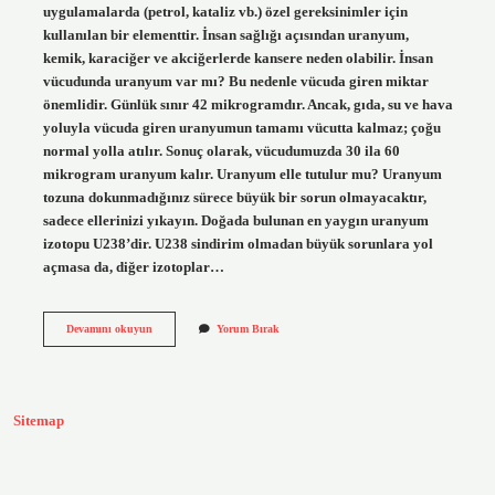
uygulamalarda (petrol, kataliz vb.) özel gereksinimler için
kullanılan bir elementtir. İnsan sağlığı açısından uranyum,
kemik, karaciğer ve akciğerlerde kansere neden olabilir. İnsan
vücudunda uranyum var mı? Bu nedenle vücuda giren miktar
önemlidir. Günlük sınır 42 mikrogramdır. Ancak, gıda, su ve hava
yoluyla vücuda giren uranyumun tamamı vücutta kalmaz; çoğu
normal yolla atılır. Sonuç olarak, vücudumuzda 30 ila 60
mikrogram uranyum kalır. Uranyum elle tutulur mu? Uranyum
tozuna dokunmadığınız sürece büyük bir sorun olmayacaktır,
sadece ellerinizi yıkayın. Doğada bulunan en yaygın uranyum
izotopu U238’dir. U238 sindirim olmadan büyük sorunlara yol
açmasa da, diğer izotoplar…
Uranyum
Devamını okuyun
Yorum Bırak
Zararlı
Mı
Sitemap