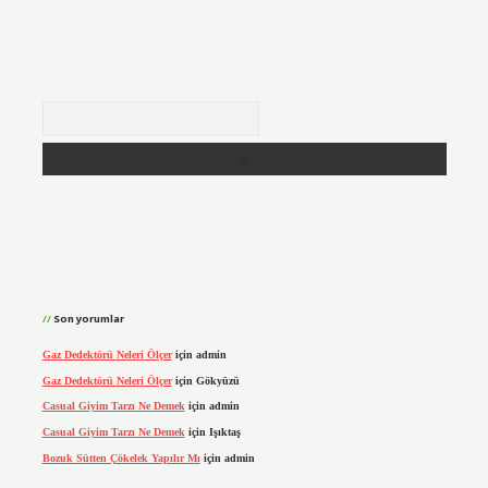
Arama
Son yorumlar
Gaz Dedektörü Neleri Ölçer
için
admin
Gaz Dedektörü Neleri Ölçer
için
Gökyüzü
Casual Giyim Tarzı Ne Demek
için
admin
Casual Giyim Tarzı Ne Demek
için
Işıktaş
Bozuk Sütten Çökelek Yapılır Mı
için
admin