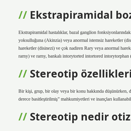
Ekstrapiramidal bo
Ekstrapiramidal hastalıklar, bazal ganglion fonksiyonlarındaki
yoksulluğuna (Akinzia) veya anormal istemsiz hareketler (disk
hareketler (disinezi) ve çok nadiren Rary veya anormal hareke
rarny) ve rarny, bankalı intorytorted intortored intorytorphan (d
Stereotip özellikler
Bir kişi, grup, bir olay veya bir konu hakkında düşünürken, da
derece basitleştirilmiş” mahkumiyetleri ve inançları kullanabili
Stereotip nedir oti