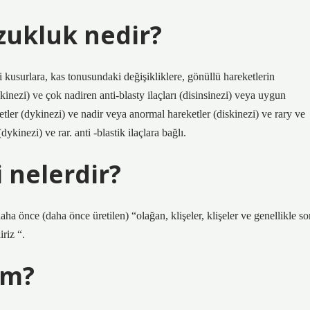
zukluk nedir?
 kusurlara, kas tonusundaki değişikliklere, gönüllü hareketlerin
inezi) ve çok nadiren anti-blasty ilaçları (disinsinezi) veya uygun
tler (dykinezi) ve nadir veya anormal hareketler (diskinezi) ve rary ve
ykinezi) ve rar. anti -blastik ilaçlara bağlı.
i nelerdir?
ha önce (daha önce üretilen) “olağan, klişeler, klişeler ve genellikle so
riz “.
zm?