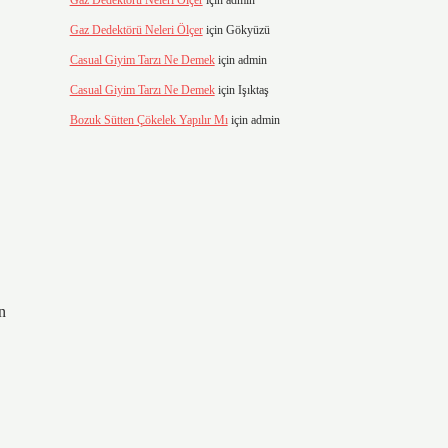
Gaz Dedektörü Neleri Ölçer
için
admin
Gaz Dedektörü Neleri Ölçer
için
Gökyüzü
Casual Giyim Tarzı Ne Demek
için
admin
Casual Giyim Tarzı Ne Demek
için
Işıktaş
Bozuk Sütten Çökelek Yapılır Mı
için
admin
n