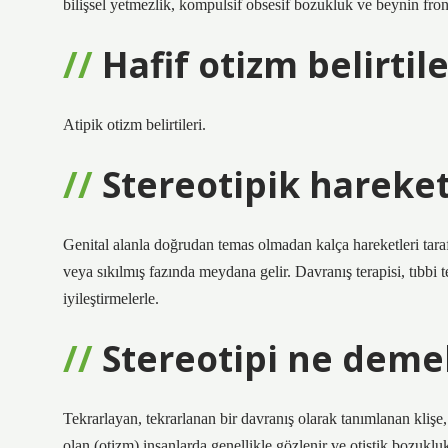
bilişsel yetmezlik, kompulsif obsesif bozukluk ve beynin frontr
Hafif otizm belirtil
Atipik otizm belirtileri.
Stereotipik hareket
Genital alanla doğrudan temas olmadan kalça hareketleri tara
veya sıkılmış fazında meydana gelir. Davranış terapisi, tıbbi 
iyileştirmelerle.
Stereotipi ne deme
Tekrarlayan, tekrarlanan bir davranış olarak tanımlanan klişe,
olan (otizm) insanlarda genellikle gözlenir ve otistik bozukluk i