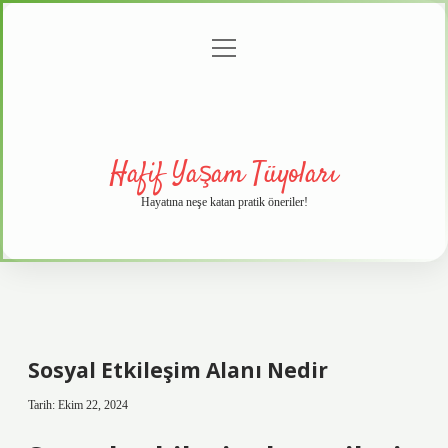
menüyü
Anasayfa
Gizlilik
Yasal
Hakkımızda
aç
Politikası
Uyarı
Hafif Yaşam Tüyoları
Hayatına neşe katan pratik öneriler!
Sosyal Etkileşim Alanı Nedir
Tarih: Ekim 22, 2024