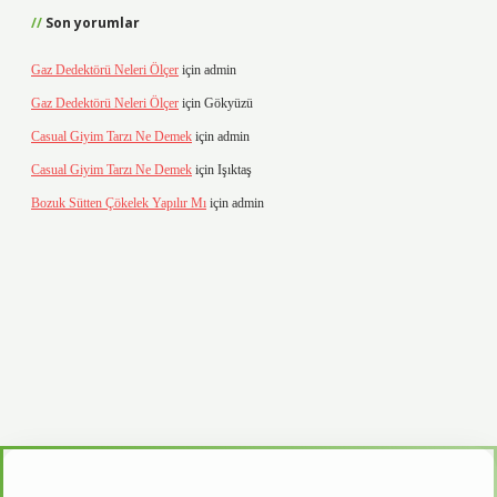
Son yorumlar
Gaz Dedektörü Neleri Ölçer
için
admin
Gaz Dedektörü Neleri Ölçer
için
Gökyüzü
Casual Giyim Tarzı Ne Demek
için
admin
Casual Giyim Tarzı Ne Demek
için
Işıktaş
Bozuk Sütten Çökelek Yapılır Mı
için
admin
vd.casino