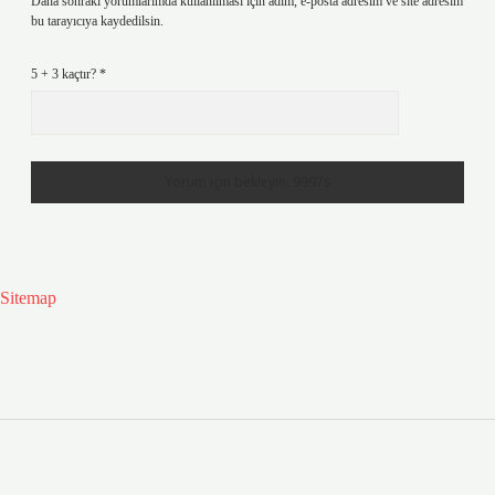
Daha sonraki yorumlarımda kullanılması için adım, e-posta adresim ve site adresim
bu tarayıcıya kaydedilsin.
5 + 3 kaçtır?
*
Sitemap
Sidebar