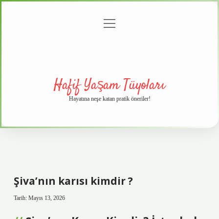
menüyü
Anasayfa
Gizlilik
Yasal
Hakkımızda
aç
Politikası
Uyarı
Hafif Yaşam Tüyoları
Hayatına neşe katan pratik öneriler!
Şiva’nın karısı kimdir ?
Tarih: Mayıs 13, 2026