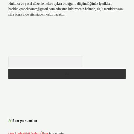
Hukuka ve yasal düzenlemelere aykırı olduğunu düşündüğünüz içerikleri,
backlinkpanelicomtr@gmail.com
adresine bildirmeniz halinde, ilgili içerikler yasal
süre içerisinde sitemizden kaldırılacaktır.
Arama
Son yorumlar
Gaz Dedektörü Neleri Ölçer
için
admin