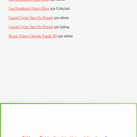
Gaz Dedektörü Neleri Ölçer
için
Gökyüzü
Casual Giyim Tarzı Ne Demek
için
admin
Casual Giyim Tarzı Ne Demek
için
Işıktaş
Bozuk Sütten Çökelek Yapılır Mı
için
admin
vd.casino