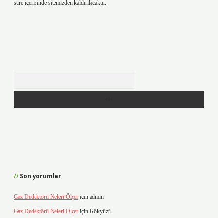
süre içerisinde sitemizden kaldırılacaktır.
Arama
Son yorumlar
Gaz Dedektörü Neleri Ölçer
için
admin
Gaz Dedektörü Neleri Ölçer
için
Gökyüzü