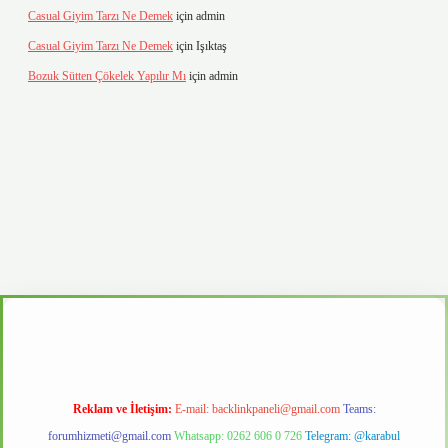
Casual Giyim Tarzı Ne Demek
için
admin
Casual Giyim Tarzı Ne Demek
için
Işıktaş
Bozuk Sütten Çökelek Yapılır Mı
için
admin
o
Reklam ve İletişim:
E-mail:
backlinkpaneli@gmail.com
Teams:
forumhizmeti@gmail.com
Whatsapp: 0262 606 0 726
Telegram: @karabul