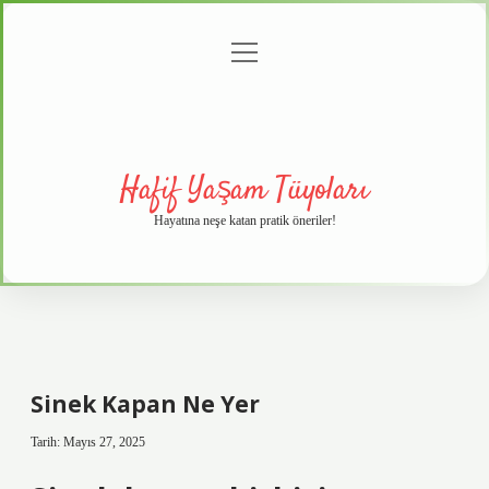
menüyü
Anasayfa
Gizlilik
Yasal
Hakkımızda
aç
Politikası
Uyarı
Hafif Yaşam Tüyoları
Hayatına neşe katan pratik öneriler!
Sinek Kapan Ne Yer
Tarih: Mayıs 27, 2025