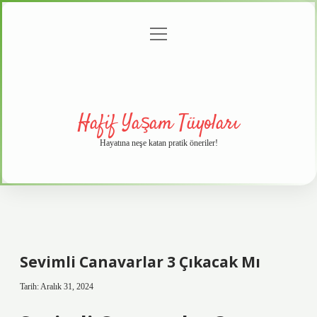
menüyü
Anasayfa
Gizlilik
Yasal
Hakkımızda
aç
Politikası
Uyarı
Hafif Yaşam Tüyoları
Hayatına neşe katan pratik öneriler!
Sevimli Canavarlar 3 Çıkacak Mı
Tarih: Aralık 31, 2024