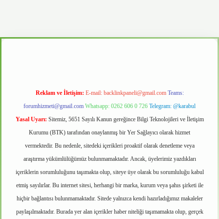
d.casino
Reklam ve İletişim:
E-mail:
backlinkpaneli@gmail.com
Teams:
forumhizmeti@gmail.com
Whatsapp: 0262 606 0 726
Telegram: @karabul
Yasal Uyarı:
Sitemiz, 5651 Sayılı Kanun gereğince Bilgi Teknolojileri ve İletişim
Kurumu (BTK) tarafından onaylanmış bir Yer Sağlayıcı olarak hizmet
vermektedir. Bu nedenle, sitedeki içerikleri proaktif olarak denetleme veya
araştırma yükümlülüğümüz bulunmamaktadır. Ancak, üyelerimiz yazdıkları
içeriklerin sorumluluğunu taşımakta olup, siteye üye olarak bu sorumluluğu kabul
etmiş sayılırlar. Bu internet sitesi, herhangi bir marka, kurum veya şahıs şirketi ile
hiçbir bağlantısı bulunmamaktadır. Sitede yalnızca kendi hazırladığımız makaleler
paylaşılmaktadır. Burada yer alan içerikler haber niteliği taşımamakta olup, gerçek