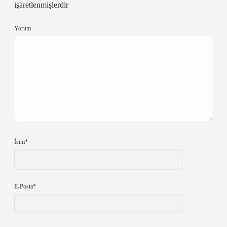
işaretlenmişlerdir
Yorum
İsim*
E-Posta*