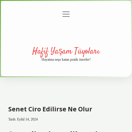
menüyü
Anasayfa
Gizlilik
Yasal
Hakkımızda
aç
Politikası
Uyarı
Hafif Yaşam Tüyoları
Hayatına neşe katan pratik öneriler!
Senet Ciro Edilirse Ne Olur
Tarih: Eylül 14, 2024