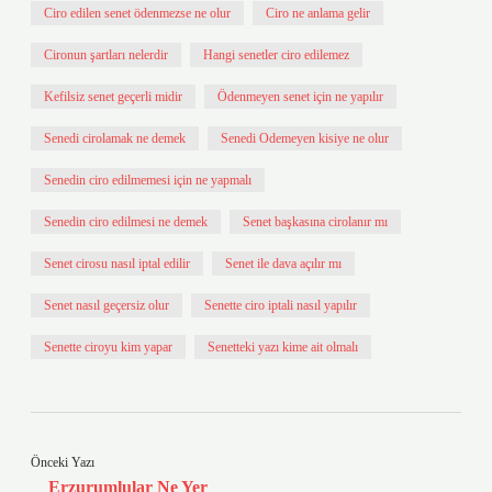
Ciro edilen senet ödenmezse ne olur
Ciro ne anlama gelir
Cironun şartları nelerdir
Hangi senetler ciro edilemez
Kefilsiz senet geçerli midir
Ödenmeyen senet için ne yapılır
Senedi cirolamak ne demek
Senedi Odemeyen kisiye ne olur
Senedin ciro edilmemesi için ne yapmalı
Senedin ciro edilmesi ne demek
Senet başkasına cirolanır mı
Senet cirosu nasıl iptal edilir
Senet ile dava açılır mı
Senet nasıl geçersiz olur
Senette ciro iptali nasıl yapılır
Senette ciroyu kim yapar
Senetteki yazı kime ait olmalı
Önceki Yazı
Erzurumlular Ne Yer