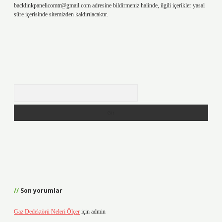
backlinkpanelicomtr@gmail.com
adresine bildirmeniz halinde, ilgili içerikler yasal
süre içerisinde sitemizden kaldırılacaktır.
Arama
Son yorumlar
Gaz Dedektörü Neleri Ölçer
için
admin