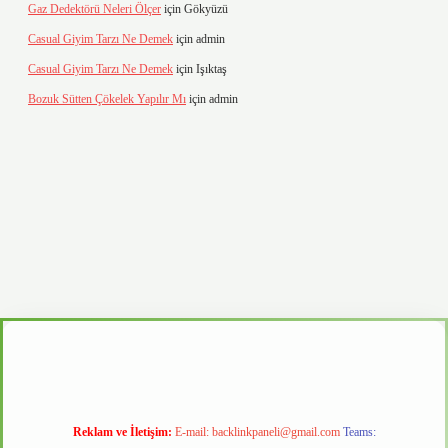
Gaz Dedektörü Neleri Ölçer
için
Gökyüzü
Casual Giyim Tarzı Ne Demek
için
admin
Casual Giyim Tarzı Ne Demek
için
Işıktaş
Bozuk Sütten Çökelek Yapılır Mı
için
admin
d.casino
Reklam ve İletişim:
E-mail:
backlinkpaneli@gmail.com
Teams: