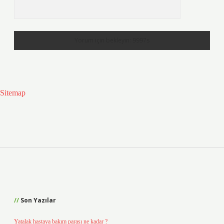
Sitemap
Sidebar
Son Yazılar
Yatalak hastaya bakım parası ne kadar ?