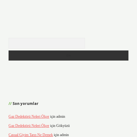
Arama
Son yorumlar
Gaz Dedektörü Neleri Ölçer
için
admin
Gaz Dedektörü Neleri Ölçer
için
Gökyüzü
Casual Giyim Tarzı Ne Demek
için
admin