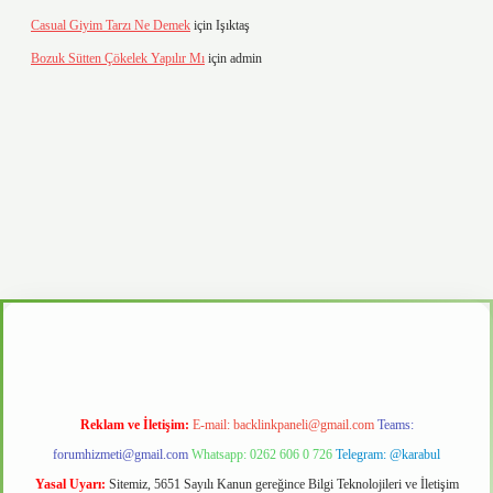
Casual Giyim Tarzı Ne Demek
için
Işıktaş
Bozuk Sütten Çökelek Yapılır Mı
için
admin
asino
Reklam ve İletişim:
E-mail:
backlinkpaneli@gmail.com
Teams:
forumhizmeti@gmail.com
Whatsapp: 0262 606 0 726
Telegram: @karabul
Yasal Uyarı:
Sitemiz, 5651 Sayılı Kanun gereğince Bilgi Teknolojileri ve İletişim