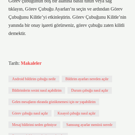
Görev çubuğunun boş bir alanına basılı tutun veya sağ
tıklayın, Görev Çubuğu Ayarları’nı seçin ve ardından Görev
Çubuğunu Kilitle’yi etkinleştirin. Görev Çubuğunu Kilitle’nin
yanında bir onay işareti görürseniz, görev çubuğu zaten kilitli
demektir.
Tarih:
Makaleler
Android bildirim çubuğu nedir
Bildirim ayarları nereden açılır
Bildirimlerin sesini nasıl açabilirim
Durum çubuğu nasıl açılır
Gelen mesajların ekranda gözükmemesi için ne yapabilirim
Görev çubuğu nasıl açılır
Kısayol çubuğu nasıl açılır
Mesaj bildirimi neden gelmiyor
Samsung ayarlar menüsü nerede