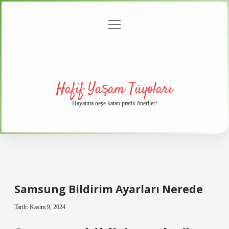
menüyü
Anasayfa
Gizlilik
Yasal
Hakkımızda
aç
Politikası
Uyarı
Hafif Yaşam Tüyoları
Hayatına neşe katan pratik öneriler!
Samsung Bildirim Ayarları Nerede
Tarih: Kasım 9, 2024