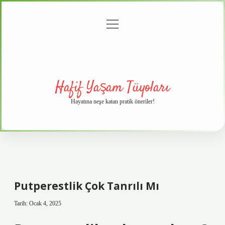
menüyü
Anasayfa
Gizlilik
Yasal
Hakkımızda
aç
Politikası
Uyarı
Hafif Yaşam Tüyoları
Hayatına neşe katan pratik öneriler!
Putperestlik Çok Tanrılı Mı
Tarih: Ocak 4, 2025