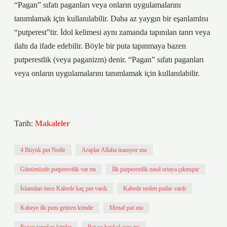
“Pagan” sıfatı paganları veya onların uygulamalarını
tanımlamak için kullanılabilir. Daha az yaygın bir eşanlamlısı
“putperest”tir. İdol kelimesi aynı zamanda tapınılan tanrı veya
ilahı da ifade edebilir. Böyle bir puta tapınmaya bazen
putperestlik (veya paganizm) denir. “Pagan” sıfatı paganları
veya onların uygulamalarını tanımlamak için kullanılabilir.
Tarih:
Makaleler
4 Büyük put Nedir
Araplar Allaha inanıyor mu
Günümüzde putperestlik var mı
İlk putperestlik nasıl ortaya çıkmıştır
İslamdan önce Kabede kaç put vardı
Kabede neden putlar vardı
Kabeye ilk putu getiren kimdir
Menaf put mu