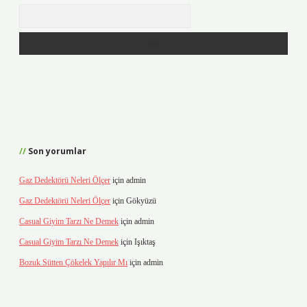
Arama
Son yorumlar
Gaz Dedektörü Neleri Ölçer
için
admin
Gaz Dedektörü Neleri Ölçer
için
Gökyüzü
Casual Giyim Tarzı Ne Demek
için
admin
Casual Giyim Tarzı Ne Demek
için
Işıktaş
Bozuk Sütten Çökelek Yapılır Mı
için
admin