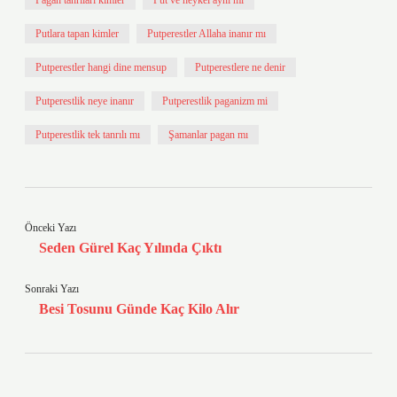
Pagan tanrıları kimler
Put ve heykel aynı mı
Putlara tapan kimler
Putperestler Allaha inanır mı
Putperestler hangi dine mensup
Putperestlere ne denir
Putperestlik neye inanır
Putperestlik paganizm mi
Putperestlik tek tanrılı mı
Şamanlar pagan mı
Önceki Yazı
Seden Gürel Kaç Yılında Çıktı
Sonraki Yazı
Besi Tosunu Günde Kaç Kilo Alır