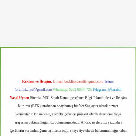
casino
Reklam ve İletişim:
E-mail:
backlinkpaneli@gmail.com
Teams:
forumhizmeti@gmail.com
Whatsapp: 0262 606 0 726
Telegram: @karabul
Yasal Uyarı:
Sitemiz, 5651 Sayılı Kanun gereğince Bilgi Teknolojileri ve İletişim
Kurumu (BTK) tarafından onaylanmış bir Yer Sağlayıcı olarak hizmet
vermektedir. Bu nedenle, sitedeki içerikleri proaktif olarak denetleme veya
araştırma yükümlülüğümüz bulunmamaktadır. Ancak, üyelerimiz yazdıkları
içeriklerin sorumluluğunu taşımakta olup, siteye üye olarak bu sorumluluğu kabul