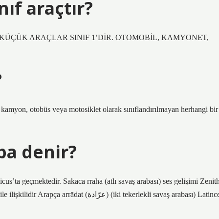
ıf araçtır?
N KÜÇÜK ARAÇLAR SINIF 1’DİR. OTOMOBİL, KAMYONET,
?
ç, kamyon, otobüs veya motosiklet olarak sınıflandırılmayan herhangi bir
ba denir?
s’ta geçmektedir. Sakaca rraha (atlı savaş arabası) ses gelişimi Zenit
(عرّادة) (iki tekerlekli savaş arabası) Latince