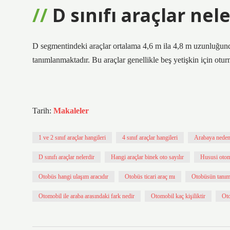
D sınıfı araçlar nel
D segmentindeki araçlar ortalama 4,6 m ila 4,8 m uzunluğunda
tanımlanmaktadır. Bu araçlar genellikle beş yetişkin için otur
Tarih:
Makaleler
1 ve 2 sınıf araçlar hangileri
4 sınıf araçlar hangileri
Arabaya neden
D sınıfı araçlar nelerdir
Hangi araçlar binek oto sayılır
Hususi otom
Otobüs hangi ulaşım aracıdır
Otobüs ticari araç mı
Otobüsün tanım
Otomobil ile araba arasındaki fark nedir
Otomobil kaç kişiliktir
Oto