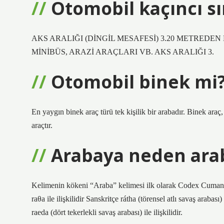
Otomobil kaçıncı sın
AKS ARALIĞI (DİNGİL MESAFESİ) 3.20 METREDE
MİNİBÜS, ARAZİ ARAÇLARI VB. AKS ARALIĞI 3.
Otomobil binek mi
En yaygın binek araç türü tek kişilik bir arabadır. Binek ara
araçtır.
Arabaya neden ara
Kelimenin kökeni “Araba” kelimesi ilk olarak Codex Cumanicu
raθa ile ilişkilidir Sanskritçe rátha (törensel atlı savaş arabası) ile ilişkilidir Arapça arrādat 
raeda (dört tekerlekli savaş arabası) ile ilişkilidir.