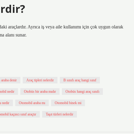
erdir?
ki araçlardır. Ayrıca iş veya aile kullanımı için çok uygun olarak
ma alanı sunar.
 araba denir
Araç tipleri nelerdir
B sınıfı araç hangi sınıf
obil nedir
Otobüs bir araba mıdır
Otobüs hangi araç sınıfı
ı nedir
Otomobil araba mı
Otomobil binek mi
mobil kaçıncı sınıf araçtır
Taşıt türleri nelerdir