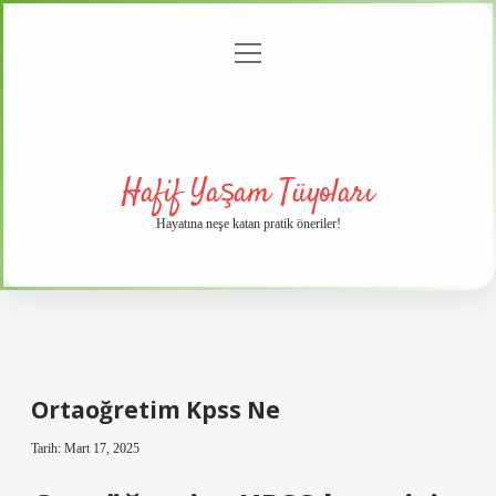
menüyü
Anasayfa
Gizlilik
Yasal
Hakkımızda
aç
Politikası
Uyarı
Hafif Yaşam Tüyoları
Hayatına neşe katan pratik öneriler!
Ortaoğretim Kpss Ne
Tarih: Mart 17, 2025