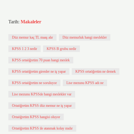
Tarih:
Makaleler
Düz memur kaç TL maaş alır
Düz memurluk hangi meslekler
KPSS 1 2 3 nedir
KPSS B grubu nedir
KPSS ortaöğretim 70 puan hangi meslek
KPSS ortaöğretim girenler ne iş yapar
KPSS ortaöğretim ne demek
KPSS ortaöğretim ne soruluyor
Lise mezunu KPSS adı ne
Lise mezunu KPSSde hangi meslekler var
Ortaöğretim KPSS düz memur ne iş yapar
Ortaöğretim KPSS hangisi oluyor
Ortaöğretim KPSS ile atanmak kolay mıdır