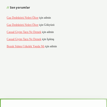
Son yorumlar
Gaz Dedektörü Neleri Ölçer
için
admin
Gaz Dedektörü Neleri Ölçer
için
Gökyüzü
Casual Giyim Tarzı Ne Demek
için
admin
Casual Giyim Tarzı Ne Demek
için
Işıktaş
Bozuk Sütten Çökelek Yapılır Mı
için
admin
d.casino