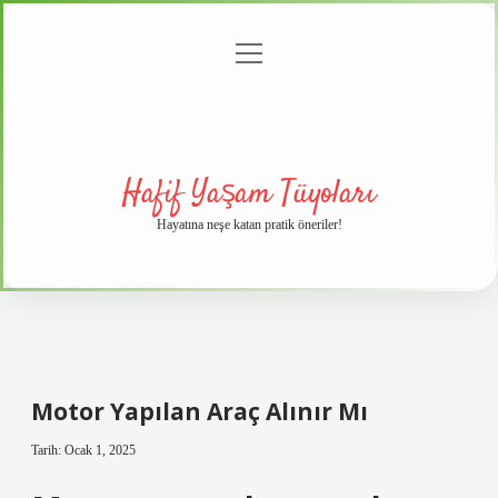
menüyü
Anasayfa
Gizlilik
Yasal
Hakkımızda
aç
Politikası
Uyarı
Hafif Yaşam Tüyoları
Hayatına neşe katan pratik öneriler!
Motor Yapılan Araç Alınır Mı
Tarih: Ocak 1, 2025