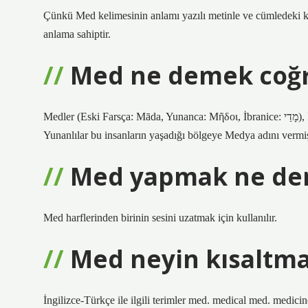
Çünkü Med kelimesinin anlamı yazılı metinle ve cümledeki kon
anlama sahiptir.
Med ne demek coğr
Medler (Eski Farsça: Māda, Yunanca: Μῆδοι, İbranice: מָדַי), İran’ın kuzeybatı bölgesinde yaşayan eski İran halklarından biridir.
Yunanlılar bu insanların yaşadığı bölgeye Medya adını vermiş
Med yapmak ne d
Med harflerinden birinin sesini uzatmak için kullanılır.
Med neyin kısaltmas
İngilizce-Türkçe ile ilgili terimler med. medical med. medicin