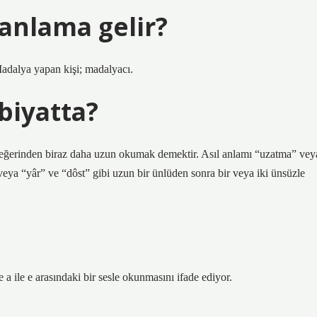
 anlama gelir?
Madalya yapan kişi; madalyacı.
iyatta?
değerinden biraz daha uzun okumak demektir. Asıl anlamı “uzatma” vey
veya “yâr” ve “dôst” gibi uzun bir ünlüden sonra bir veya iki ünsüzle
se a ile e arasındaki bir sesle okunmasını ifade ediyor.