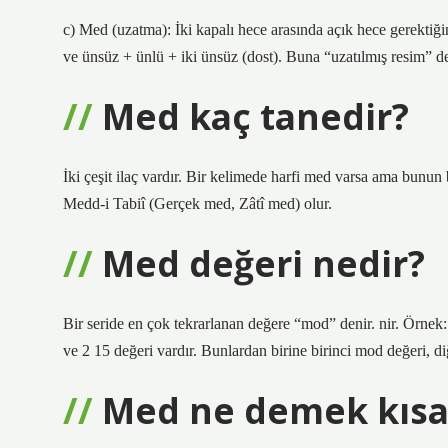
c) Med (uzatma): İki kapalı hece arasında açık hece gerektiğ
ve ünsüz + ünlü + iki ünsüz (dost). Buna “uzatılmış resim” de d
Med kaç tanedir?
İki çeşit ilaç vardır. Bir kelimede harfi med varsa ama bunun
Medd-i Tabiî (Gerçek med, Zâtî med) olur.
Med değeri nedir?
Bir seride en çok tekrarlanan değere “mod” denir. nir. Örn
ve 2 15 değeri vardır. Bunlardan birine birinci mod değeri, di
Med ne demek kısa