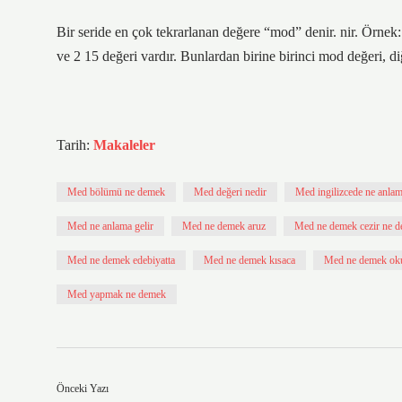
Bir seride en çok tekrarlanan değere “mod” denir. nir. Örn
ve 2 15 değeri vardır. Bunlardan birine birinci mod değeri, di
Tarih:
Makaleler
Med bölümü ne demek
Med değeri nedir
Med ingilizcede ne anlam
Med ne anlama gelir
Med ne demek aruz
Med ne demek cezir ne 
Med ne demek edebiyatta
Med ne demek kısaca
Med ne demek ok
Med yapmak ne demek
Önceki Yazı