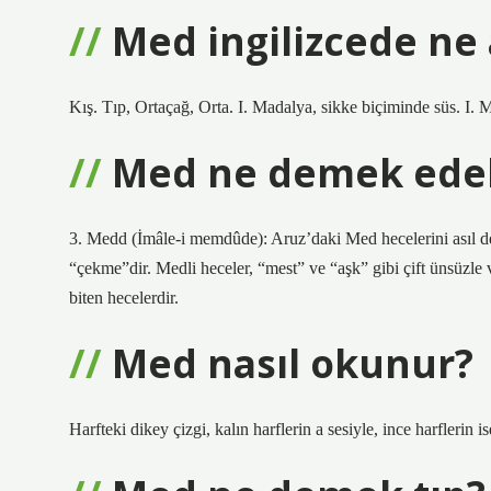
Med ingilizcede ne
Kış. Tıp, Ortaçağ, Orta. I. Madalya, sikke biçiminde süs. I. 
Med ne demek edeb
3. Medd (İmâle-i memdûde): Aruz’daki Med hecelerini asıl 
“çekme”dir. Medli heceler, “mest” ve “aşk” gibi çift ünsüzle 
biten hecelerdir.
Med nasıl okunur?
Harfteki dikey çizgi, kalın harflerin a sesiyle, ince harflerin i