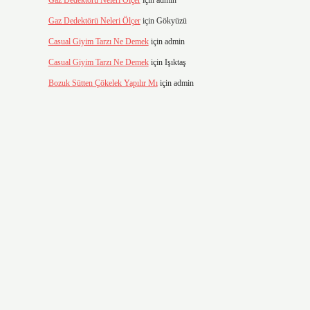
Gaz Dedektörü Neleri Ölçer
için
admin
Gaz Dedektörü Neleri Ölçer
için
Gökyüzü
Casual Giyim Tarzı Ne Demek
için
admin
Casual Giyim Tarzı Ne Demek
için
Işıktaş
Bozuk Sütten Çökelek Yapılır Mı
için
admin