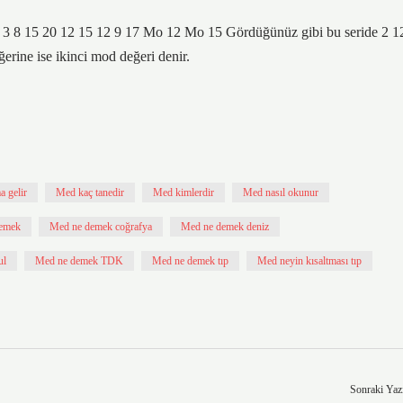
ek: 3 8 15 20 12 15 12 9 17 Mo 12 Mo 15 Gördüğünüz gibi bu seride 2 1
ğerine ise ikinci mod değeri denir.
a gelir
Med kaç tanedir
Med kimlerdir
Med nasıl okunur
demek
Med ne demek coğrafya
Med ne demek deniz
ul
Med ne demek TDK
Med ne demek tıp
Med neyin kısaltması tıp
Sonraki Yaz