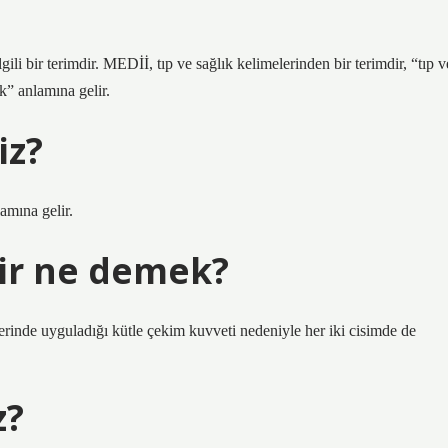
gili bir terimdir. MEDİİ, tıp ve sağlık kelimelerinden bir terimdir, “tıp v
k” anlamına gelir.
iz?
amına gelir.
ir ne demek?
zerinde uyguladığı kütle çekim kuvveti nedeniyle her iki cisimde de
z?