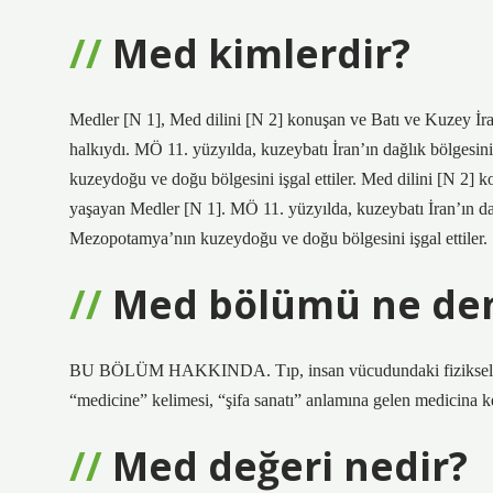
Med kimlerdir?
Medler [N 1], Med dilini [N 2] konuşan ve Batı ve Kuzey İra
halkıydı. MÖ 11. yüzyılda, kuzeybatı İran’ın dağlık bölge
kuzeydoğu ve doğu bölgesini işgal ettiler. Med dilini [N 2] 
yaşayan Medler [N 1]. MÖ 11. yüzyılda, kuzeybatı İran’ın 
Mezopotamya’nın kuzeydoğu ve doğu bölgesini işgal ettiler.
Med bölümü ne de
BU BÖLÜM HAKKINDA. Tıp, insan vücudundaki fiziksel ve ruhs
“medicine” kelimesi, “şifa sanatı” anlamına gelen medicina k
Med değeri nedir?