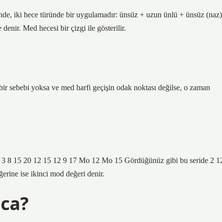
inde, iki hece türünde bir uygulamadır: ünsüz + uzun ünlü + ünsüz (naz)
enir. Med hecesi bir çizgi ile gösterilir.
 bir sebebi yoksa ve med harfi geçişin odak noktası değilse, o zaman
ek: 3 8 15 20 12 15 12 9 17 Mo 12 Mo 15 Gördüğünüz gibi bu seride 2 1
ğerine ise ikinci mod değeri denir.
ca?