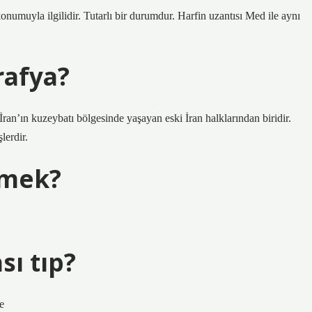
umuyla ilgilidir. Tutarlı bir durumdur. Harfin uzantısı Med ile aynı
afya?
lerdir.
emek?
ı tıp?
e