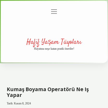
menüyü
Anasayfa
Gizlilik
Yasal
Hakkımızda
aç
Politikası
Uyarı
Hafif Yaşam Tüyoları
Hayatına neşe katan pratik öneriler!
Kumaş Boyama Operatörü Ne Iş
Yapar
Tarih: Kasım 8, 2024