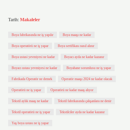
Tarih:
Makaleler
Boya fabrikasında ne iş yapılır
Boya maaşı ne kadar
Boya operatörü ne iş yapar
Boya sertifikası nasıl alınır
Boya ustasi yevmiyesi ne kadar
Boyacı ayda ne kadar kazanır
Boyacı ustası yevmiyesi ne kadar
Boyahane sorumlusu ne iş yapar
Fabrikada Operatör ne demek
Operatör maaşı 2024 ne kadar olacak
Operatörü ne iş yapar
Operatörü ne kadar maaş alıyor
Tekstil aylık maaş ne kadar
Tekstil fabrikasında çalışanlara ne denir
Tekstil operatörü ne iş yapar
Tekstilciler ayda ne kadar kazanır
Yaş boya ustası ne iş yapar