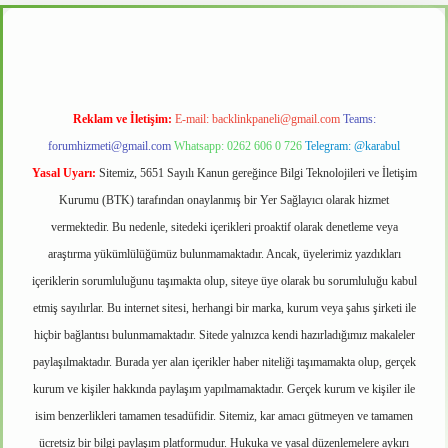
casino
Reklam ve İletişim:
E-mail:
backlinkpaneli@gmail.com
Teams:
forumhizmeti@gmail.com
Whatsapp: 0262 606 0 726
Telegram: @karabul
Yasal Uyarı:
Sitemiz, 5651 Sayılı Kanun gereğince Bilgi Teknolojileri ve İletişim
Kurumu (BTK) tarafından onaylanmış bir Yer Sağlayıcı olarak hizmet
vermektedir. Bu nedenle, sitedeki içerikleri proaktif olarak denetleme veya
araştırma yükümlülüğümüz bulunmamaktadır. Ancak, üyelerimiz yazdıkları
içeriklerin sorumluluğunu taşımakta olup, siteye üye olarak bu sorumluluğu kabul
etmiş sayılırlar. Bu internet sitesi, herhangi bir marka, kurum veya şahıs şirketi ile
hiçbir bağlantısı bulunmamaktadır. Sitede yalnızca kendi hazırladığımız makaleler
paylaşılmaktadır. Burada yer alan içerikler haber niteliği taşımamakta olup, gerçek
kurum ve kişiler hakkında paylaşım yapılmamaktadır. Gerçek kurum ve kişiler ile
isim benzerlikleri tamamen tesadüfidir. Sitemiz, kar amacı gütmeyen ve tamamen
ücretsiz bir bilgi paylaşım platformudur. Hukuka ve yasal düzenlemelere aykırı