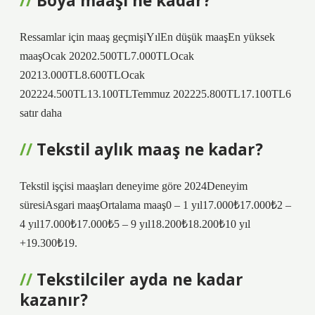
Boya maaşı ne kadar?
Ressamlar için maaş geçmişiYılEn düşük maaşEn yüksek
maaşOcak 20202.500TL7.000TLOcak
20213.000TL8.600TLOcak
202224.500TL13.100TLTemmuz 202225.800TL17.100TL6
satır daha
Tekstil aylık maaş ne kadar?
Tekstil işçisi maaşları deneyime göre 2024Deneyim
süresiAsgari maaşOrtalama maaş0 – 1 yıl17.000₺17.000₺2 –
4 yıl17.000₺17.000₺5 – 9 yıl18.200₺18.200₺10 yıl
+19.300₺19.
Tekstilciler ayda ne kadar
kazanır?