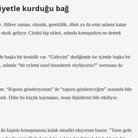
niyetle kurduğu bağ
 fiillere zaman, olasılık, gereklilik, dilek ya da emir anlamı katan
 eksik geliyor. Çünkü kip ekleri, aslında konuşurken ne demek
 başka bir kesinlik var. “Gideyim” dediğimde ise içimde başka bir
u, aslında “bir eylemi nasıl hissederek söylüyoruz?” sorusuna da
rum. “Raporu gönderiyorum” ile “raporu göndereceğim” arasında bile
nek. Dilin bu küçük kaymaları, insan ilişkilerini bile etkiliyor.
te iki kişinin konuşmasına kulak misafiri oluyorum bazen. “Yarın gelir