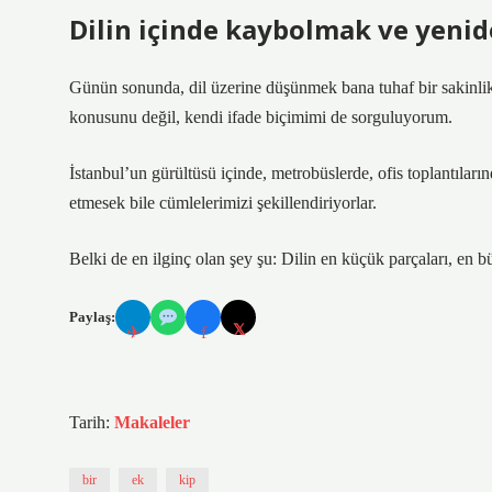
Dilin içinde kaybolmak ve yeni
Günün sonunda, dil üzerine düşünmek bana tuhaf bir sakinlik
konusunu değil, kendi ifade biçimimi de sorguluyorum.
İstanbul’un gürültüsü içinde, metrobüslerde, ofis toplantıları
etmesek bile cümlelerimizi şekillendiriyorlar.
Belki de en ilginç olan şey şu: Dilin en küçük parçaları, en b
Paylaş:
𝕏
✈
f
Tarih:
Makaleler
bir
ek
kip