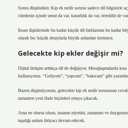
Sonra düşündüm: Kip ek nedir sorusu sadece dil bilgisiyle açı
cümlenin içinde umut da var, kararlılık da var, tereddüt de var
İnsan ilişkilerinde bu kadar küçük dil farklarının bu kadar bü
olarak bu: küçük detaylarla büyük anlamlar üretmesi.
Gelecekte kip ekler değişir mi?
Dijital iletişim arttıkça dil de değişiyor. Mesajlaşmalarda kı
kullanıyoruz. “Geliyom”, “yapcam”, “bakıcam” gibi yazımlar
Bazen düşünüyorum, gelecekte kip ek nedir sorusunun cevabı 
tamamen yeni ifade biçimleri ortaya çıkacak.
Ama ne olursa olsun, insanın niyetini, zamanını ve duygusunu 
taşıdığı anlam ihtiyacı devam edecek.