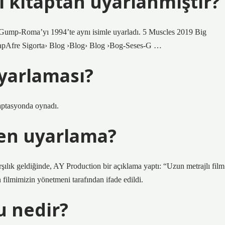
 kitaptan uyarlanmıştır?
Gump-Roma’yı 1994’te aynı isimle uyarladı. 5 Muscles 2019 Big
apAfre Sigorta› Blog ›Blog› Blog ›Bog-Seses-G …
uyarlaması?
aptasyonda oynadı.
den uyarlama?
şılık geldiğinde, AY Production bir açıklama yaptı: “Uzun metrajlı film
 filmimizin yönetmeni tarafından ifade edildi.
u nedir?