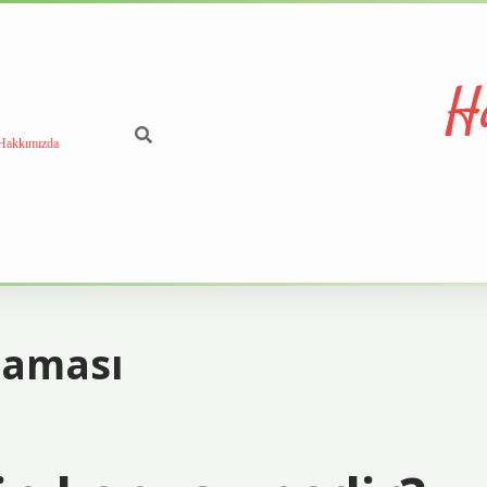
H
Hakkımızda
laması