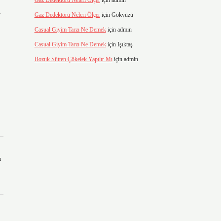
Gaz Dedektörü Neleri Ölçer
için
admin
ı
Gaz Dedektörü Neleri Ölçer
için
Gökyüzü
Casual Giyim Tarzı Ne Demek
için
admin
Casual Giyim Tarzı Ne Demek
için
Işıktaş
Bozuk Sütten Çökelek Yapılır Mı
için
admin
ı