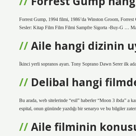
Forrest Gump hangi
Forrest Gump, 1994 filmi, 1986’da Winston Groom, Forrest 
Sesler: Kitap Film Film Filmi Sampfre Sigorta ›Buy-G … M
Aile hangi dizinin 
İkinci yerli sopranos ayarı. Tony Soprano Dawn Serer ilk ad
Delibal hangi film
Bu arada, web sitelerinde “esil” haberler “Moon 3 ibda” a kar
espital, onun gününde yazdığı bir senaryo ve bu bilgiler zaten
Aile filminin konus