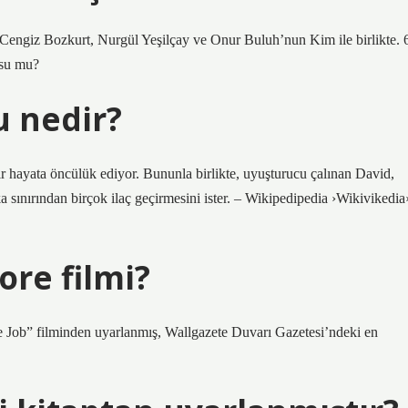
e Cengiz Bozkurt, Nurgül Yeşilçay ve Onur Buluh’nun Kim ile birlikte. 
usu mu?
u nedir?
ir hayata öncülük ediyor. Bununla birlikte, uyuşturucu çalınan David,
sınırından birçok ilaç geçirmesini ister. – Wikipedipedia ›Wikivikedia
ore filmi?
e Job” filminden uyarlanmış, Wallgazete Duvarı Gazetesi’ndeki en