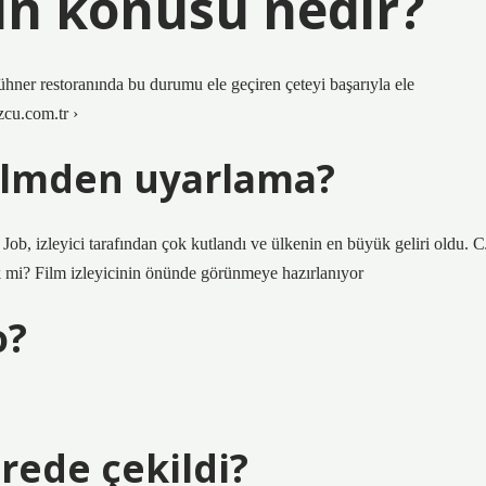
min konusu nedir?
ner restoranında bu durumu ele geçiren çeteyi başarıyla ele
zcu.com.tr ›
filmden uyarlama?
ob, izleyici tarafından çok kutlandı ve ülkenin en büyük geliri oldu. C
 mi? Film izleyicinin önünde görünmeye hazırlanıyor
o?
erede çekildi?