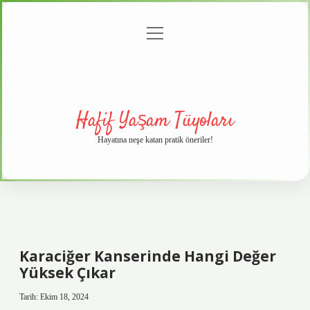
menüyü
Anasayfa
Gizlilik
Yasal
Hakkımızda
aç
Politikası
Uyarı
Hafif Yaşam Tüyoları
Hayatına neşe katan pratik öneriler!
Karaciğer Kanserinde Hangi Değer
Yüksek Çıkar
Tarih: Ekim 18, 2024