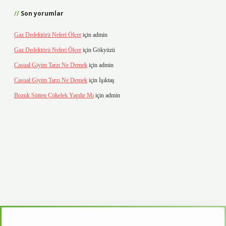
Son yorumlar
Gaz Dedektörü Neleri Ölçer
için
admin
Gaz Dedektörü Neleri Ölçer
için
Gökyüzü
Casual Giyim Tarzı Ne Demek
için
admin
Casual Giyim Tarzı Ne Demek
için
Işıktaş
Bozuk Sütten Çökelek Yapılır Mı
için
admin
d.casino