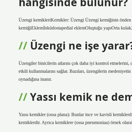
hangisinde bulunur?
Üzengi kemikleriKemikler: Üzengi Üzengi kemiğinin önden
kemiğiEklemİnküdostapedial eklemOluştuğu yapıOrta kulak2
Üzengi ne işe yarar
Üzengiler binicilerin atlarını çok daha iyi kontrol etmelerini, 
etkili kullanmalarını sağlar. Bazıları, üzengilerin medeniyet
oynadığına inanır.
Yassı kemik ne de
Yassı kemikler (ossa plana): Bunlar ince ve kavisli kemiklerd
kemiklerdir. Ayrıca kemiklere (ossa pneumoniaa) örnek olara