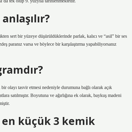
ya’da tek olup 9. yüzyıla tarihlenmektedir.
 anlaşılır?
ikten sert bir yüzeye düşürüldüklerinde parlak, kalıcı ve “asil” bir ses
 özdeş paranız varsa ve böylece bir karşılaştırma yapabiliyorsanız
gramdır?
 bir olayı tasvir etmesi nedeniyle durumuna bağlı olarak açık
atlara satılmıştır. Boyutuna ve ağırlığına ek olarak, baykuş madeni
iştir.
 en küçük 3 kemik