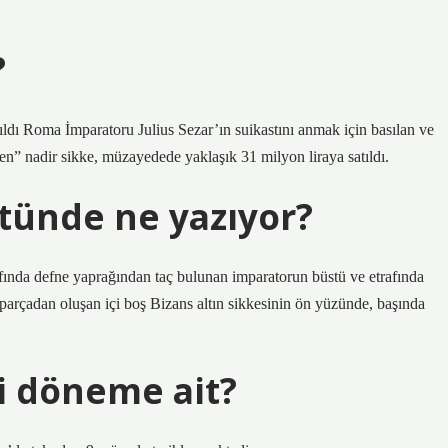
?
tıldı Roma İmparatoru Julius Sezar’ın suikastını anmak için basılan ve
en” nadir sikke, müzayedede yaklaşık 31 milyon liraya satıldı.
stünde ne yazıyor?
afında defne yaprağından taç bulunan imparatorun büstü ve etrafında
dan oluşan içi boş Bizans altın sikkesinin ön yüzünde, başında
i döneme ait?