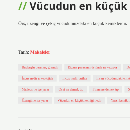
Vücudun en küçük 
Örs, üzengi ve çekiç vücudumuzdaki en küçük kemiklerdir.
Tarih:
Makaleler
Baykuşlu para kaç gramdır
Bizans parasının üstünde ne yazıyor
Do
İncus nedir arkeolojide
İncus nedir tarihte
İnsan vücudundaki en k
Malleus ne işe yarar
Ossi ne demek tıp
Pinna ne demek tıp
S
Üzengi ne işe yarar
Vücudun en küçük kemiği nedir
Yassı kemik 