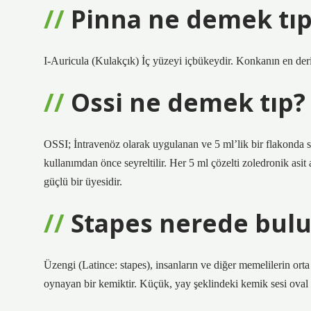
Pinna ne demek tıp
I-Auricula (Kulakçık) İç yüzeyi içbükeydir. Konkanın en derin 
Ossi ne demek tıp?
OSSI; İntravenöz olarak uygulanan ve 5 ml’lik bir flakonda su
kullanımdan önce seyreltilir. Her 5 ml çözelti zoledronik asit
güçlü bir üyesidir.
Stapes nerede bul
Üzengi (Latince: stapes), insanların ve diğer memelilerin orta
oynayan bir kemiktir. Küçük, yay şeklindeki kemik sesi oval p