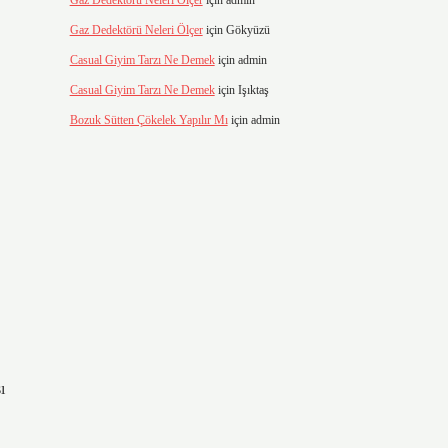
Gaz Dedektörü Neleri Ölçer
için
admin
Gaz Dedektörü Neleri Ölçer
için
Gökyüzü
Casual Giyim Tarzı Ne Demek
için
admin
Casual Giyim Tarzı Ne Demek
için
Işıktaş
Bozuk Sütten Çökelek Yapılır Mı
için
admin
ı