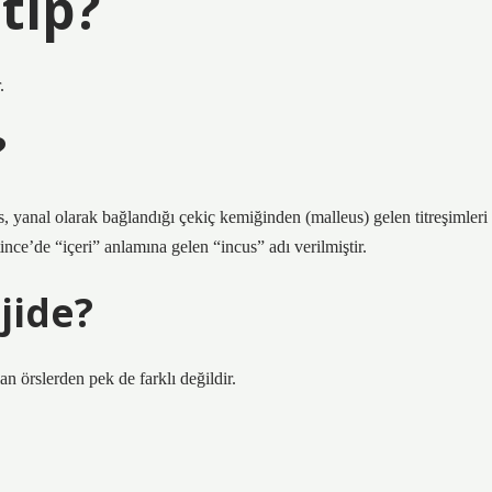
tıp?
.
?
, yanal olarak bağlandığı çekiç kemiğinden (malleus) gelen titreşimleri
nce’de “içeri” anlamına gelen “incus” adı verilmiştir.
jide?
örslerden pek de farklı değildir.