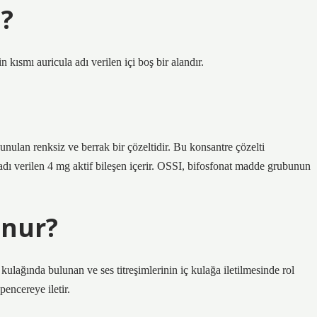
?
kısmı auricula adı verilen içi boş bir alandır.
nulan renksiz ve berrak bir çözeltidir. Bu konsantre çözelti
 adı verilen 4 mg aktif bileşen içerir. OSSI, bifosfonat madde grubunun
unur?
 kulağında bulunan ve ses titreşimlerinin iç kulağa iletilmesinde rol
encereye iletir.