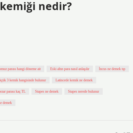
kemiği nedir?
muz parası hangi döneme ait
Eski altın para nasıl anlaşılır
İncus ne demek tıp
üçük 3 kemik hangisinde bulunur
Latincede kemik ne demek
ezar parası kaç TL
Stapes ne demek
Stapes nerede bulunur
ne demek